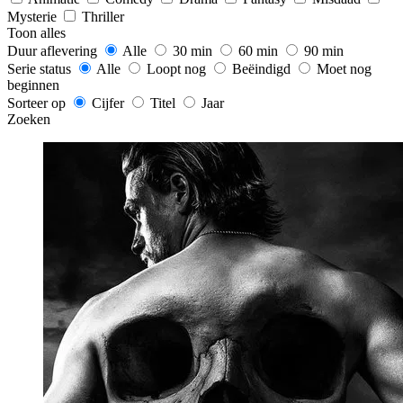
Mysterie
Thriller
Toon alles
Duur aflevering
Alle
30 min
60 min
90 min
Serie status
Alle
Loopt nog
Beëindigd
Moet nog
beginnen
Sorteer op
Cijfer
Titel
Jaar
Zoeken