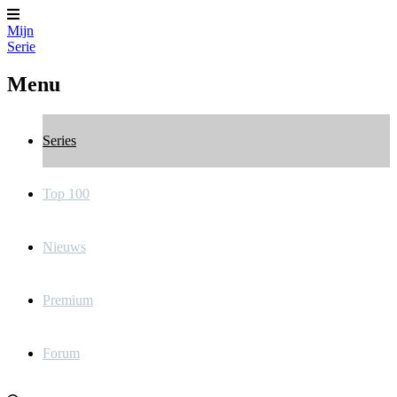
Mijn
Serie
Menu
Series
Top 100
Nieuws
Premium
Forum