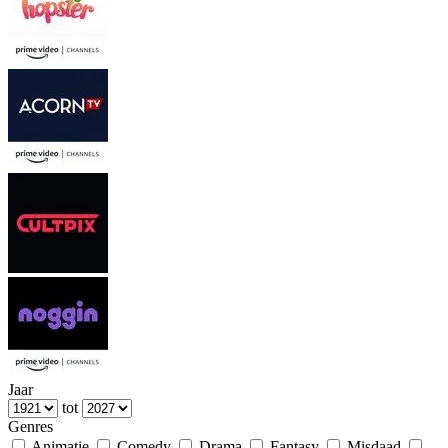
Jaar
tot
Genres
Animatie
Comedy
Drama
Fantasy
Misdaad