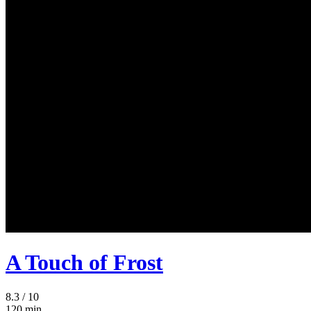
A Touch of Frost
8.3
/ 10
120 min