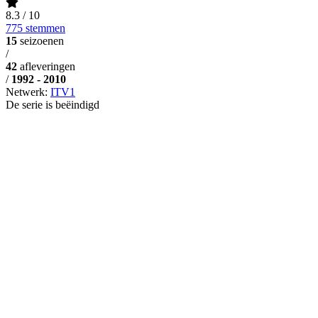
8.3
/ 10
775 stemmen
15
seizoenen
/
42
afleveringen
/
1992 - 2010
Netwerk:
ITV1
De serie is beëindigd