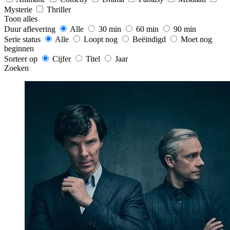
Mysterie
Thriller
Toon alles
Duur aflevering
Alle
30 min
60 min
90 min
Serie status
Alle
Loopt nog
Beëindigd
Moet nog
beginnen
Sorteer op
Cijfer
Titel
Jaar
Zoeken