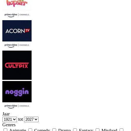
Jaar
tot
Genres
Animatie
Comedy
Drama
Fantasy
Misdaad