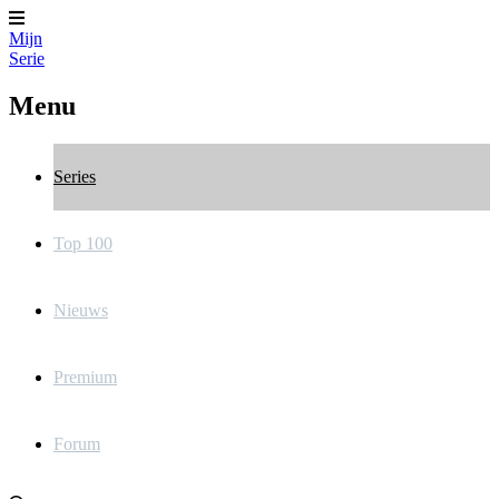
Mijn
Serie
Menu
Series
Top 100
Nieuws
Premium
Forum