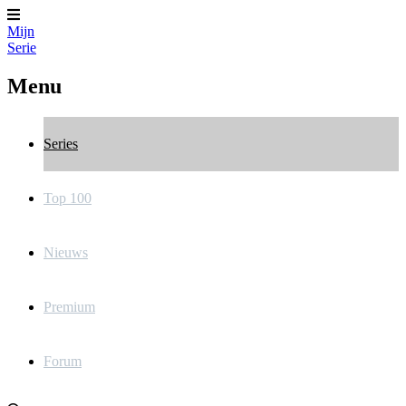
Mijn
Serie
Menu
Series
Top 100
Nieuws
Premium
Forum