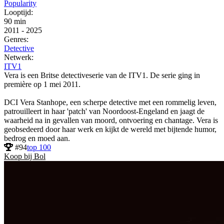
Popularity
Looptijd:
90 min
2011
-
2025
Genres:
Detective
Netwerk:
ITV1
Vera is een Britse detectiveserie van de ITV1. De serie ging in
première op 1 mei 2011.
DCI Vera Stanhope, een scherpe detective met een rommelig leven,
patrouilleert in haar 'patch' van Noordoost-Engeland en jaagt de
waarheid na in gevallen van moord, ontvoering en chantage. Vera is
geobsedeerd door haar werk en kijkt de wereld met bijtende humor,
bedrog en moed aan.
#94
top 100
Koop bij Bol