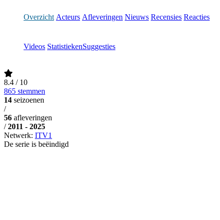
Overzicht
Acteurs
Afleveringen
Nieuws
Recensies
Reacties
Videos
Statistieken
Suggesties
8.4
/ 10
865 stemmen
14
seizoenen
/
56
afleveringen
/
2011 - 2025
Netwerk:
ITV1
De serie is beëindigd