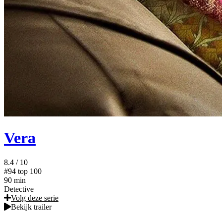
Vera
8.4
/ 10
#94
top 100
90 min
Detective
Volg deze serie
Bekijk trailer