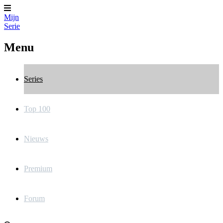
Mijn
Serie
Menu
Series
Top 100
Nieuws
Premium
Forum