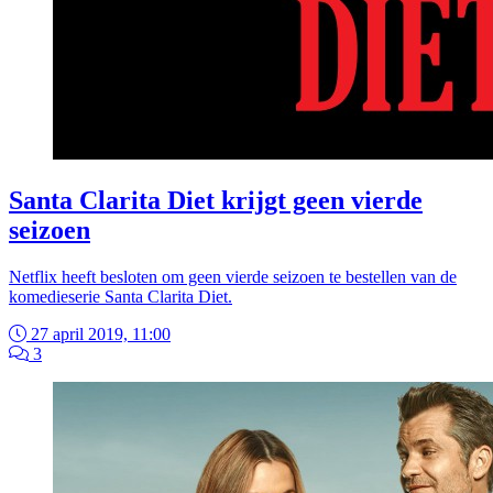
Santa Clarita Diet krijgt geen vierde
seizoen
Netflix heeft besloten om geen vierde seizoen te bestellen van de
komedieserie Santa Clarita Diet.
27 april 2019, 11:00
3