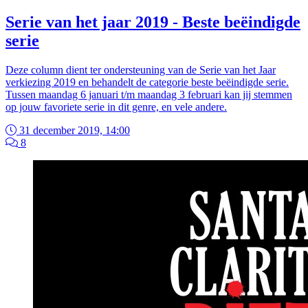
Serie van het jaar 2019 - Beste beëindigde
serie
Deze column dient ter ondersteuning van de Serie van het Jaar
verkiezing 2019 en behandelt de categorie beste beëindigde serie.
Tussen maandag 6 januari t/m maandag 3 februari kan jij stemmen
op jouw favoriete serie in dit genre, en vele andere.
31 december 2019, 14:00
8