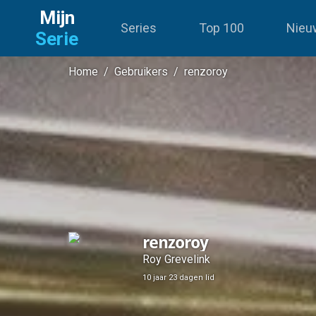
Mijn
Series
Top 100
Nieu
Serie
Home
/
Gebruikers
/
renzoroy
renzoroy
Roy Grevelink
10 jaar 23 dagen lid