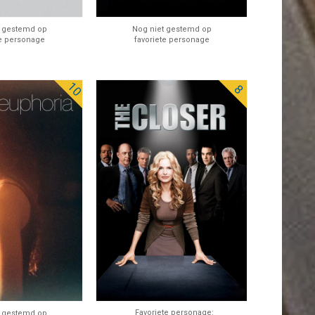
t gestemd op
Nog niet gestemd op
te personage
favoriete personage
10
8
Favoriete personage:
t gestemd op