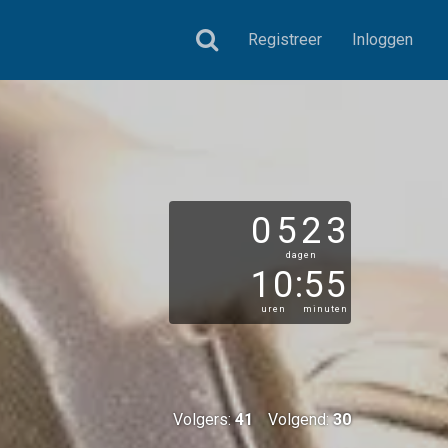
Registreer
Inloggen
0523
dagen
10
:
55
uren
minuten
Volgers:
41
Volgend:
30