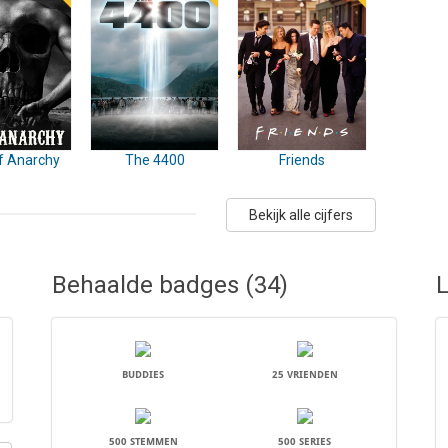
f Anarchy
The 4400
Friends
Bekijk alle cijfers
Behaalde badges (34)
L
BUDDIES
25 VRIENDEN
500 STEMMEN
500 SERIES