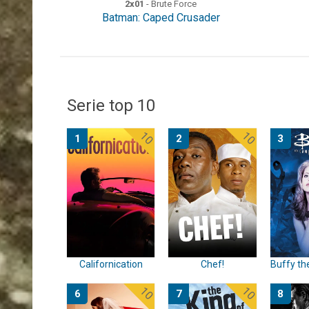
2x01
- Brute Force
Batman: Caped Crusader
Serie top 10
10
10
1
2
3
Californication
Chef!
10
10
6
7
8