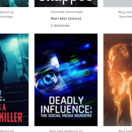
Favoriete personage:
stemd op
Nog nie
ersonage
favorie
Narrator (voice)
2
stemmen
stemd op
Nog niet gestemd op
Nog nie