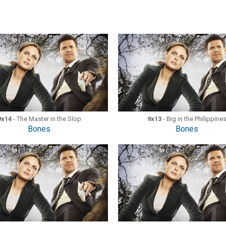
9x14
- The Master in the Slop
9x13
- Big in the Philippine
Bones
Bones