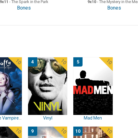
9x11
- The Spark in the Park
9x10
- The Mystery in the Me
Bones
Bones
10
10
10
4
5
Buffy the Vampire Slayer
Vinyl
Mad Men
10
10
10
9
10