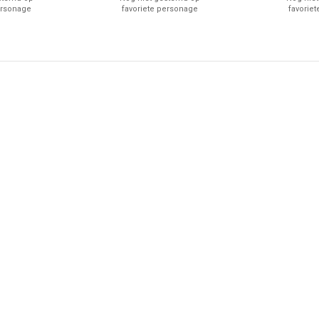
ersonage
favoriete personage
favorie