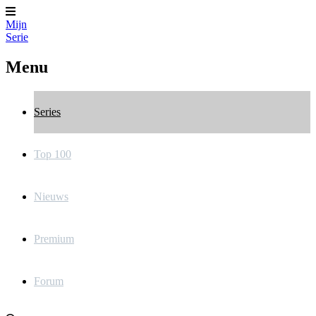
Mijn
Serie
Menu
Series
Top 100
Nieuws
Premium
Forum