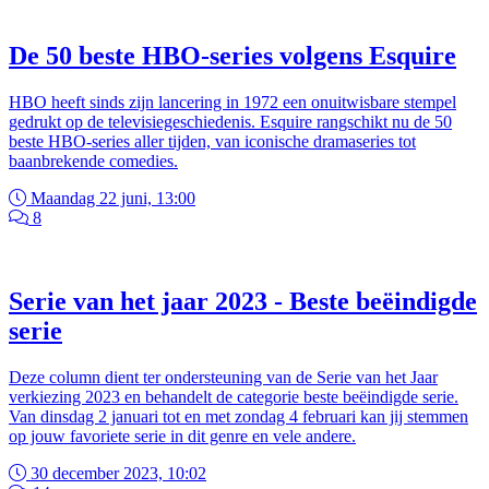
De 50 beste HBO-series volgens Esquire
HBO heeft sinds zijn lancering in 1972 een onuitwisbare stempel
gedrukt op de televisiegeschiedenis. Esquire rangschikt nu de 50
beste HBO-series aller tijden, van iconische dramaseries tot
baanbrekende comedies.
Maandag 22 juni, 13:00
8
Serie van het jaar 2023 - Beste beëindigde
serie
Deze column dient ter ondersteuning van de Serie van het Jaar
verkiezing 2023 en behandelt de categorie beste beëindigde serie.
Van dinsdag 2 januari tot en met zondag 4 februari kan jij stemmen
op jouw favoriete serie in dit genre en vele andere.
30 december 2023, 10:02