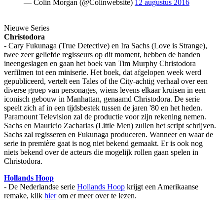
— Colin Morgan (@Colinwebsite)
12 augustus 2016
Nieuwe Series
Christodora
- Cary Fukunaga (True Detective) en Ira Sachs (Love is Strange),
twee zeer geliefde regisseurs op dit moment, hebben de handen
ineengeslagen en gaan het boek van Tim Murphy Christodora
verfilmen tot een miniserie. Het boek, dat afgelopen week werd
gepubliceerd, vertelt een Tales of the City-achtig verhaal over een
diverse groep van personages, wiens levens elkaar kruisen in een
iconisch gebouw in Manhattan, genaamd Christodora. De serie
speelt zich af in een tijdsbestek tussen de jaren '80 en het heden.
Paramount Television zal de productie voor zijn rekening nemen.
Sachs en Mauricio Zacharias (Little Men) zullen het script schrijven.
Sachs zal regisseren en Fukunaga produceren. Wanneer en waar de
serie in première gaat is nog niet bekend gemaakt. Er is ook nog
niets bekend over de acteurs die mogelijk rollen gaan spelen in
Christodora.
Hollands Hoop
- De Nederlandse serie
Hollands Hoop
krijgt een Amerikaanse
remake, klik
hier
om er meer over te lezen.