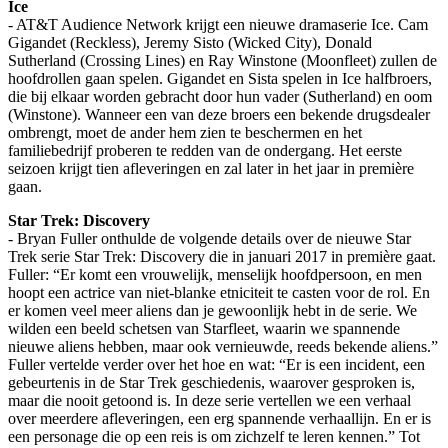
Ice
- AT&T Audience Network krijgt een nieuwe dramaserie Ice. Cam
Gigandet (Reckless), Jeremy Sisto (Wicked City), Donald
Sutherland (Crossing Lines) en Ray Winstone (Moonfleet) zullen de
hoofdrollen gaan spelen. Gigandet en Sista spelen in Ice halfbroers,
die bij elkaar worden gebracht door hun vader (Sutherland) en oom
(Winstone). Wanneer een van deze broers een bekende drugsdealer
ombrengt, moet de ander hem zien te beschermen en het
familiebedrijf proberen te redden van de ondergang. Het eerste
seizoen krijgt tien afleveringen en zal later in het jaar in première
gaan.
Star Trek: Discovery
- Bryan Fuller onthulde de volgende details over de nieuwe Star
Trek serie Star Trek: Discovery die in januari 2017 in première gaat.
Fuller: “Er komt een vrouwelijk, menselijk hoofdpersoon, en men
hoopt een actrice van niet-blanke etniciteit te casten voor de rol. En
er komen veel meer aliens dan je gewoonlijk hebt in de serie. We
wilden een beeld schetsen van Starfleet, waarin we spannende
nieuwe aliens hebben, maar ook vernieuwde, reeds bekende aliens.”
Fuller vertelde verder over het hoe en wat: “Er is een incident, een
gebeurtenis in de Star Trek geschiedenis, waarover gesproken is,
maar die nooit getoond is. In deze serie vertellen we een verhaal
over meerdere afleveringen, een erg spannende verhaallijn. En er is
een personage die op een reis is om zichzelf te leren kennen.” Tot