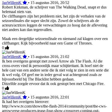
JanWillemK
•
15 augustus 2016, 20:52
Robert Kirkman, de schrijver van The Walking Dead, snapt er dus
helemaal niets van.
De cliffhangers zijn het probleem niet, het zijn de verhalen van de
seizoenfinales die super slecht zijn. Zowel de schrijvers als de
acteurs/actrices leggen de verwachtingen zo hoog dat de aflevering
niet anders kan dan tegenvallen.
Maak een dergelijke seizoensfinale en niemand zal klagen over een
cliffhanger. Kijk bijvoorbeeld naar een Game of Thrones.
0
JanWillemK
•
15 augustus 2016, 21:02
Ik ben overigens gestopt met zowel Arrow als The Flash. Al die
cross-overs vind ik persoonlijk maar schijtirritant. Ik hoef niet de
hele cast van een andere serie die ik niet volg te zien in een serie die
ik wel volg. Of geef me in ieder geval wat achtergrond zoals ze
bijvoorbeeld bij The Blacklist hebben gedaan.
Ditzelfde zorgde ervoor dat ik ook gestopt ben met Chicago Fire.
0
JanWillemK
•
15 augustus 2016, 22:01
Ik had het overigens hierover:
http://www.tv.com/shows/the-flash-2014/community/post/the-cws-
arrowverse-producers-tease-four-show-crossover-coming-out-