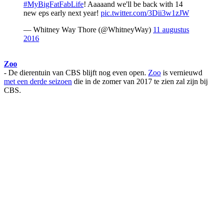
#MyBigFatFabLife
! Aaaaand we'll be back with 14
new eps early next year!
pic.twitter.com/3Dii3w1zJW
— Whitney Way Thore (@WhitneyWay)
11 augustus
2016
Zoo
- De dierentuin van CBS blijft nog even open.
Zoo
is vernieuwd
met een derde seizoen
die in de zomer van 2017 te zien zal zijn bij
CBS.