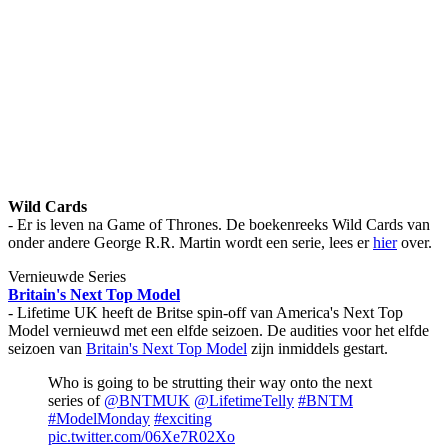
Wild Cards
- Er is leven na Game of Thrones. De boekenreeks Wild Cards van
onder andere George R.R. Martin wordt een serie, lees er
hier
over.
Vernieuwde Series
Britain's Next Top Model
- Lifetime UK heeft de Britse spin-off van America's Next Top
Model vernieuwd met een elfde seizoen. De audities voor het elfde
seizoen van
Britain's Next Top Model
zijn inmiddels gestart.
Who is going to be strutting their way onto the next
series of
@BNTMUK
@LifetimeTelly
#BNTM
#ModelMonday
#exciting
pic.twitter.com/06Xe7R02Xo