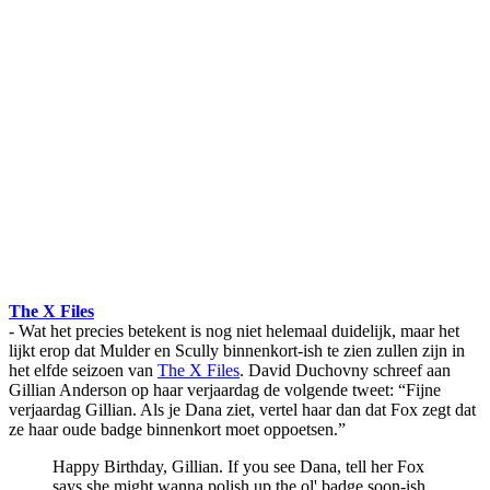
The X Files
- Wat het precies betekent is nog niet helemaal duidelijk, maar het
lijkt erop dat Mulder en Scully binnenkort-ish te zien zullen zijn in
het elfde seizoen van
The X Files
. David Duchovny schreef aan
Gillian Anderson op haar verjaardag de volgende tweet: “Fijne
verjaardag Gillian. Als je Dana ziet, vertel haar dan dat Fox zegt dat
ze haar oude badge binnenkort moet oppoetsen.”
Happy Birthday, Gillian. If you see Dana, tell her Fox
says she might wanna polish up the ol' badge soon-ish.