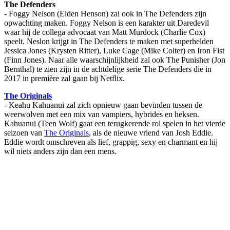
The Defenders
- Foggy Nelson (Elden Henson) zal ook in The Defenders zijn
opwachting maken. Foggy Nelson is een karakter uit Daredevil
waar hij de collega advocaat van Matt Murdock (Charlie Cox)
speelt. Neslon krijgt in The Defenders te maken met superhelden
Jessica Jones (Krysten Ritter), Luke Cage (Mike Colter) en Iron Fist
(Finn Jones). Naar alle waarschijnlijkheid zal ook The Punisher (Jon
Bernthal) te zien zijn in de achtdelige serie The Defenders die in
2017 in première zal gaan bij Netflix.
The Originals
- Keahu Kahuanui zal zich opnieuw gaan bevinden tussen de
weerwolven met een mix van vampiers, hybrides en heksen.
Kahuanui (Teen Wolf) gaat een terugkerende rol spelen in het vierde
seizoen van
The Originals
, als de nieuwe vriend van Josh Eddie.
Eddie wordt omschreven als lief, grappig, sexy en charmant en hij
wil niets anders zijn dan een mens.