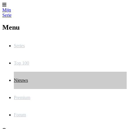
Mijn
Serie
Menu
Series
Top 100
Nieuws
Premium
Forum