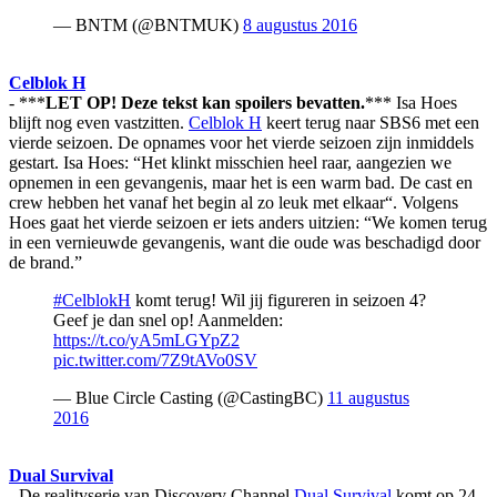
— BNTM (@BNTMUK)
8 augustus 2016
Celblok H
- ***
LET OP! Deze tekst kan spoilers bevatten.
*** Isa Hoes
blijft nog even vastzitten.
Celblok H
keert terug naar SBS6 met een
vierde seizoen. De opnames voor het vierde seizoen zijn inmiddels
gestart. Isa Hoes: “Het klinkt misschien heel raar, aangezien we
opnemen in een gevangenis, maar het is een warm bad. De cast en
crew hebben het vanaf het begin al zo leuk met elkaar“. Volgens
Hoes gaat het vierde seizoen er iets anders uitzien: “We komen terug
in een vernieuwde gevangenis, want die oude was beschadigd door
de brand.”
#CelblokH
komt terug! Wil jij figureren in seizoen 4?
Geef je dan snel op! Aanmelden:
https://t.co/yA5mLGYpZ2
pic.twitter.com/7Z9tAVo0SV
— Blue Circle Casting (@CastingBC)
11 augustus
2016
Dual Survival
- De realityserie van Discovery Channel
Dual Survival
komt op 24