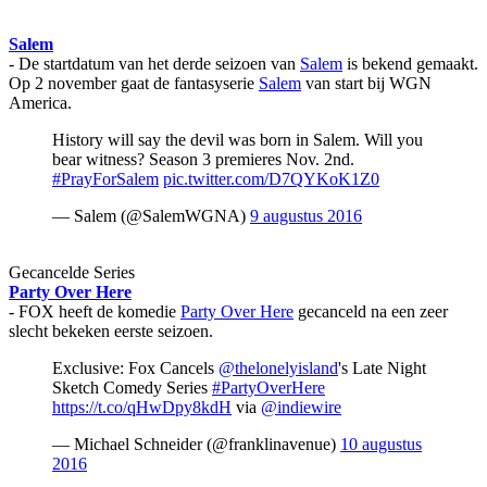
Salem
- De startdatum van het derde seizoen van
Salem
is bekend gemaakt.
Op 2 november gaat de fantasyserie
Salem
van start bij WGN
America.
History will say the devil was born in Salem. Will you
bear witness? Season 3 premieres Nov. 2nd.
#PrayForSalem
pic.twitter.com/D7QYKoK1Z0
— Salem (@SalemWGNA)
9 augustus 2016
Gecancelde Series
Party Over Here
- FOX heeft de komedie
Party Over Here
gecanceld na een zeer
slecht bekeken eerste seizoen.
Exclusive: Fox Cancels
@thelonelyisland
's Late Night
Sketch Comedy Series
#PartyOverHere
https://t.co/qHwDpy8kdH
via
@indiewire
— Michael Schneider (@franklinavenue)
10 augustus
2016