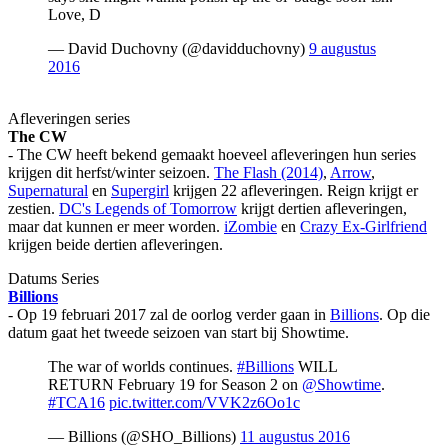
Love, D
— David Duchovny (@davidduchovny)
9 augustus
2016
Afleveringen series
The CW
- The CW heeft bekend gemaakt hoeveel afleveringen hun series
krijgen dit herfst/winter seizoen.
The Flash (2014)
,
Arrow
,
Supernatural
en
Supergirl
krijgen 22 afleveringen. Reign krijgt er
zestien.
DC's Legends of Tomorrow
krijgt dertien afleveringen,
maar dat kunnen er meer worden.
iZombie
en
Crazy Ex-Girlfriend
krijgen beide dertien afleveringen.
Datums Series
Billions
- Op 19 februari 2017 zal de oorlog verder gaan in
Billions
. Op die
datum gaat het tweede seizoen van start bij Showtime.
The war of worlds continues.
#Billions
WILL
RETURN February 19 for Season 2 on
@Showtime
.
#TCA16
pic.twitter.com/VVK2z6Oo1c
— Billions (@SHO_Billions)
11 augustus 2016