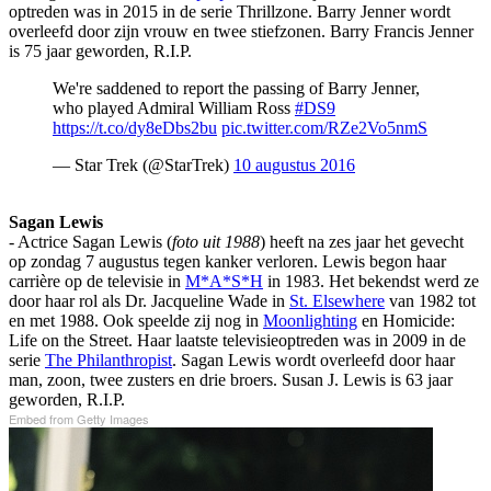
optreden was in 2015 in de serie Thrillzone. Barry Jenner wordt
overleefd door zijn vrouw en twee stiefzonen. Barry Francis Jenner
is 75 jaar geworden, R.I.P.
We're saddened to report the passing of Barry Jenner,
who played Admiral William Ross
#DS9
https://t.co/dy8eDbs2bu
pic.twitter.com/RZe2Vo5nmS
— Star Trek (@StarTrek)
10 augustus 2016
Sagan Lewis
- Actrice Sagan Lewis (
foto uit 1988
) heeft na zes jaar het gevecht
op zondag 7 augustus tegen kanker verloren. Lewis begon haar
carrière op de televisie in
M*A*S*H
in 1983. Het bekendst werd ze
door haar rol als Dr. Jacqueline Wade in
St. Elsewhere
van 1982 tot
en met 1988. Ook speelde zij nog in
Moonlighting
en Homicide:
Life on the Street. Haar laatste televisieoptreden was in 2009 in de
serie
The Philanthropist
. Sagan Lewis wordt overleefd door haar
man, zoon, twee zusters en drie broers. Susan J. Lewis is 63 jaar
geworden, R.I.P.
Embed from Getty Images