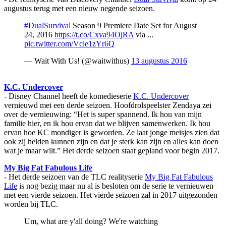
augustus terug met een nieuw negende seizoen.
#DualSurvival
Season 9 Premiere Date Set for August
24, 2016
https://t.co/Cxva94OjRA
via ...
pic.twitter.com/Vcle1zYr6Q
— Wait With Us! (@waitwithus)
13 augustus 2016
K.C. Undercover
- Disney Channel heeft de komedieserie
K.C. Undercover
vernieuwd met een derde seizoen. Hoofdrolspeelster Zendaya zei
over de vernieuwing: “Het is super spannend. Ik hou van mijn
familie hier, en ik hou ervan dat we blijven samenwerken. Ik hou
ervan hoe KC mondiger is geworden. Ze laat jonge meisjes zien dat
ook zij helden kunnen zijn en dat je sterk kan zijn en alles kan doen
wat je maar wilt.” Het derde seizoen staat gepland voor begin 2017.
My Big Fat Fabulous Life
- Het derde seizoen van de TLC realityserie
My Big Fat Fabulous
Life
is nog bezig maar nu al is besloten om de serie te vernieuwen
met een vierde seizoen. Het vierde seizoen zal in 2017 uitgezonden
worden bij TLC.
Um, what are y'all doing? We're watching