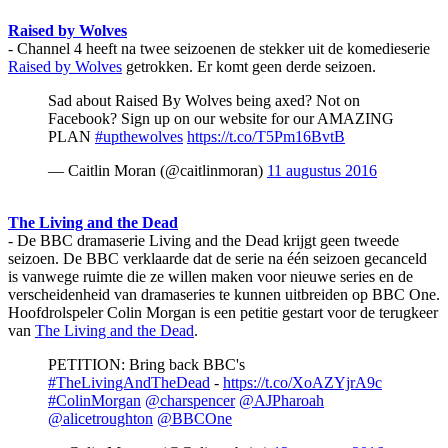
Raised by Wolves
- Channel 4 heeft na twee seizoenen de stekker uit de komedieserie
Raised by Wolves
getrokken. Er komt geen derde seizoen.
Sad about Raised By Wolves being axed? Not on
Facebook? Sign up on our website for our AMAZING
PLAN
#upthewolves
https://t.co/T5Pm16BvtB
— Caitlin Moran (@caitlinmoran)
11 augustus 2016
The Living and the Dead
- De BBC dramaserie Living and the Dead krijgt geen tweede
seizoen. De BBC verklaarde dat de serie na één seizoen gecanceld
is vanwege ruimte die ze willen maken voor nieuwe series en de
verscheidenheid van dramaseries te kunnen uitbreiden op BBC One.
Hoofdrolspeler Colin Morgan is een petitie gestart voor de terugkeer
van
The Living and the Dead
.
PETITION: Bring back BBC's
#TheLivingAndTheDead
-
https://t.co/XoAZYjrA9c
#ColinMorgan
@charspencer
@AJPharoah
@alicetroughton
@BBCOne