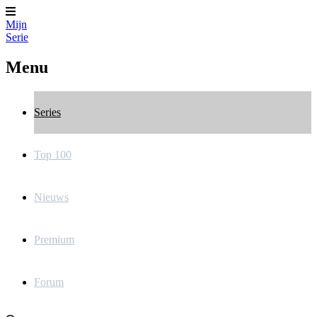
Mijn
Serie
Menu
Series
Top 100
Nieuws
Premium
Forum