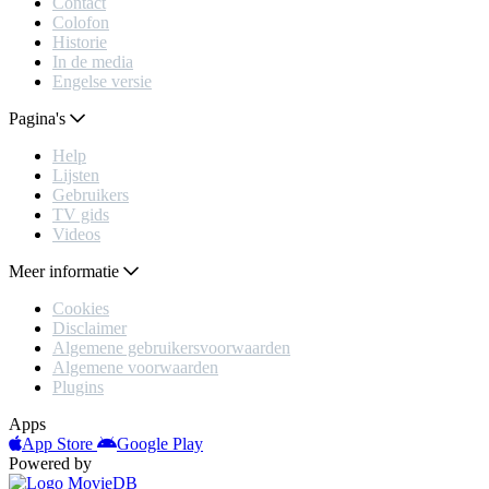
Contact
Colofon
Historie
In de media
Engelse versie
Pagina's
Help
Lijsten
Gebruikers
TV gids
Videos
Meer informatie
Cookies
Disclaimer
Algemene gebruikersvoorwaarden
Algemene voorwaarden
Plugins
Apps
App Store
Google Play
Powered by