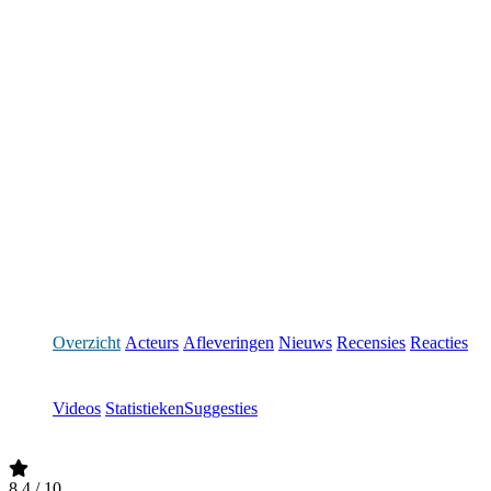
Overzicht
Acteurs
Afleveringen
Nieuws
Recensies
Reacties
Videos
Statistieken
Suggesties
8.4
/ 10