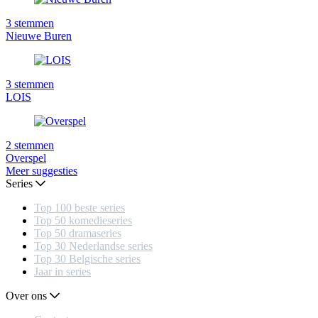
3
stemmen
Nieuwe Buren
3
stemmen
LOIS
2
stemmen
Overspel
Meer suggesties
Series
Top 100 beste series
Top 50 komedieseries
Top 50 dramaseries
Top 30 Nederlandse series
Top 30 Belgische series
Jaar in series
Over ons