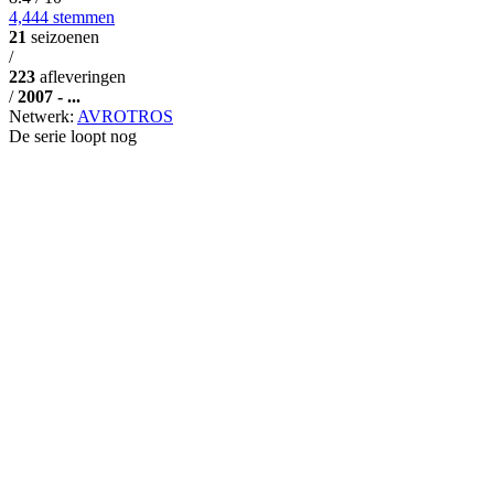
4,444 stemmen
21
seizoenen
/
223
afleveringen
/
2007 - ...
Netwerk:
AVROTROS
De serie loopt nog