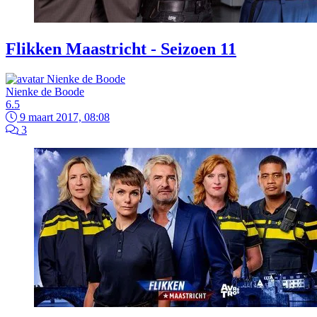
Flikken Maastricht - Seizoen 11
Nienke de Boode
6.5
9 maart 2017, 08:08
3