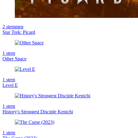
2
stemmen
Star Trek: Picard
1
stem
Other Space
1
stem
Level E
1
stem
History's Strongest Disciple Kenichi
1
stem