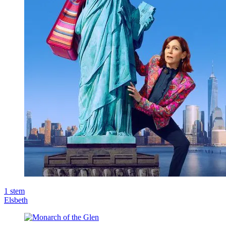
1
stem
Elsbeth