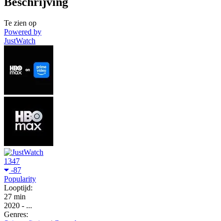
Beschrijving
Te zien op
Powered by
JustWatch
1347
-87
Popularity
Looptijd:
27 min
2020
-
...
Genres: