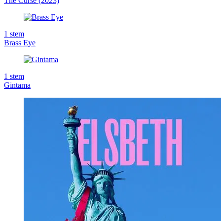
The Curse (2023)
1
stem
Brass Eye
1
stem
Gintama