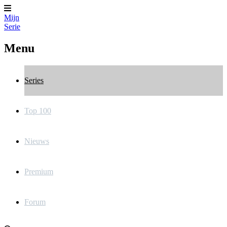
Mijn
Serie
Menu
Series
Top 100
Nieuws
Premium
Forum