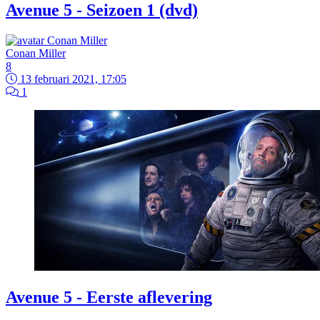
Avenue 5 - Seizoen 1 (dvd)
Conan Miller
8
13 februari 2021, 17:05
1
Avenue 5 - Eerste aflevering