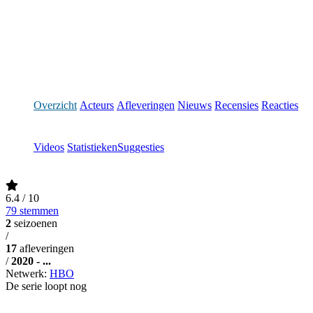
Overzicht
Acteurs
Afleveringen
Nieuws
Recensies
Reacties
Videos
Statistieken
Suggesties
6.4
/ 10
79 stemmen
2
seizoenen
/
17
afleveringen
/
2020 - ...
Netwerk:
HBO
De serie loopt nog