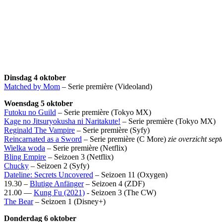
Dinsdag 4 oktober
Matched by Mom
– Serie première (Videoland)
Woensdag 5 oktober
Futoku no Guild
– Serie première (Tokyo MX)
Kage no Jitsuryokusha ni Naritakute!
– Serie première (Tokyo MX)
Reginald The Vampire
– Serie première (Syfy)
Reincarnated as a Sword
– Serie première (C More)
zie overzicht sep
Wielka woda
– Serie première (Netflix)
Bling Empire
– Seizoen 3 (Netflix)
Chucky
– Seizoen 2 (Syfy)
Dateline: Secrets Uncovered
– Seizoen 11 (Oxygen)
19.30 –
Blutige Anfänger
– Seizoen 4 (ZDF)
21.00 —
Kung Fu (2021)
- Seizoen 3 (The CW)
The Bear
– Seizoen 1 (Disney+)
Donderdag 6 oktober