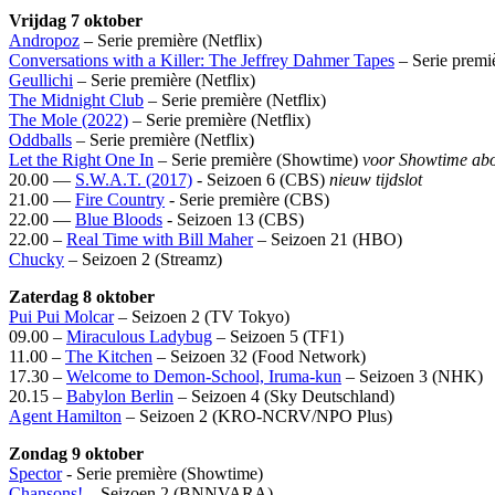
Vrijdag 7 oktober
Andropoz
– Serie première (Netflix)
Conversations with a Killer: The Jeffrey Dahmer Tapes
– Serie premiè
Geullichi
– Serie première (Netflix)
The Midnight Club
– Serie première (Netflix)
The Mole (2022)
– Serie première (Netflix)
Oddballs
– Serie première (Netflix)
Let the Right One In
– Serie première (Showtime)
voor Showtime ab
20.00 —
S.W.A.T. (2017)
- Seizoen 6 (CBS)
nieuw tijdslot
21.00 —
Fire Country
- Serie première (CBS)
22.00 —
Blue Bloods
- Seizoen 13 (CBS)
22.00 –
Real Time with Bill Maher
– Seizoen 21 (HBO)
Chucky
– Seizoen 2 (Streamz)
Zaterdag 8 oktober
Pui Pui Molcar
– Seizoen 2 (TV Tokyo)
09.00 –
Miraculous Ladybug
– Seizoen 5 (TF1)
11.00 –
The Kitchen
– Seizoen 32 (Food Network)
17.30 –
Welcome to Demon-School, Iruma-kun
– Seizoen 3 (NHK)
20.15 –
Babylon Berlin
– Seizoen 4 (Sky Deutschland)
Agent Hamilton
– Seizoen 2 (KRO-NCRV/NPO Plus)
Zondag 9 oktober
Spector
- Serie première (Showtime)
Chansons!
– Seizoen 2 (BNNVARA)