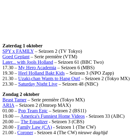
Zaterdag 1 oktober
SPY x FAMILY
– Seizoen 2 (TV Tokyo)
Goed Geplant
– Serie première (VTM)
Later... with Jools Holland
– Seizoen 61 (BBC Two)
17.30 –
My Hero Academia
– Seizoen 6 (MBS)
19.30 –
Heel Holland Bakt Kids
– Seizoen 3 (NPO Zapp)
21.30 –
Uzaki-chan Wants to Hang Out!
– Seizoen 2 (Tokyo MX)
23.30 –
Saturday Night Live
– Seizoen 48 (NBC)
Zondag 2 oktober
Beast Tamer
– Serie première (Tokyo MX)
ARIA
– Seizoen 2 (Omroep MAX)
01.00 –
Pop Team Epic
– Seizoen 2 (BS11)
19.00 —
America's Funniest Home Videos
- Seizoen 33 (ABC)
20.00 —
The Equalizer
- Seizoen 3 (CBS)
20.00 -
Family Law (CA)
- Seizoen 1 (The CW)
21.00 -
Coroner
- Seizoen 4 (The CW)
nieuwe dag/tijd