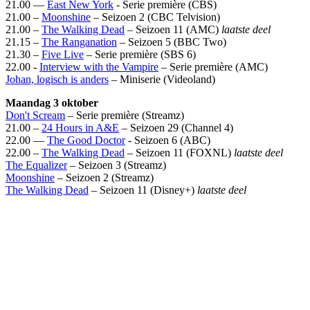
21.00 —
East New York
- Serie première (CBS)
21.00 –
Moonshine
– Seizoen 2 (CBC Telvision)
21.00 –
The Walking Dead
– Seizoen 11 (AMC)
laatste deel
21.15 –
The Ranganation
– Seizoen 5 (BBC Two)
21.30 –
Five Live
– Serie première (SBS 6)
22.00 -
Interview with the Vampire
– Serie première (AMC)
Johan, logisch is anders
– Miniserie (Videoland)
Maandag 3 oktober
Don't Scream
– Serie première (Streamz)
21.00 –
24 Hours in A&E
– Seizoen 29 (Channel 4)
22.00 —
The Good Doctor
- Seizoen 6 (ABC)
22.00 –
The Walking Dead
– Seizoen 11 (FOXNL)
laatste deel
The Equalizer
– Seizoen 3 (Streamz)
Moonshine
– Seizoen 2 (Streamz)
The Walking Dead
– Seizoen 11 (Disney+)
laatste deel