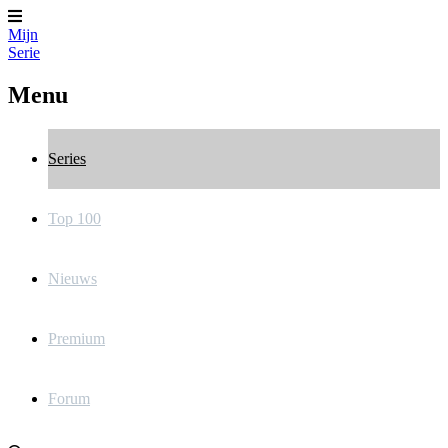
Mijn
Serie
Menu
Series
Top 100
Nieuws
Premium
Forum