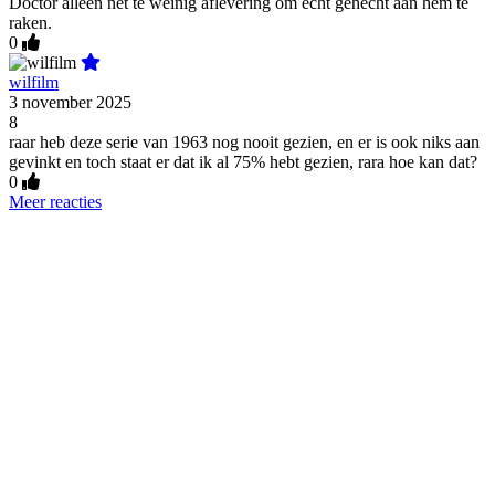
Doctor alleen net te weinig aflevering om echt gehecht aan hem te
raken.
0
wilfilm
3 november 2025
8
raar heb deze serie van 1963 nog nooit gezien, en er is ook niks aan
gevinkt en toch staat er dat ik al 75% hebt gezien, rara hoe kan dat?
0
Meer reacties