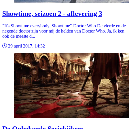
Showtime, seizoen 2 - aflevering 3
"It's Showtime everybody. Showtime" Doctor Who De vierde en de
negende doctor zijn voor mij de helden van Doctor Who. Ja, ik ken
ook de meeste d...
29 april 2017, 14:32
De Onbekende Seriekijker: