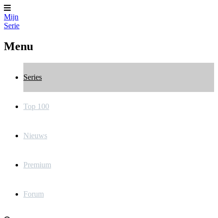
Mijn
Serie
Menu
Series
Top 100
Nieuws
Premium
Forum