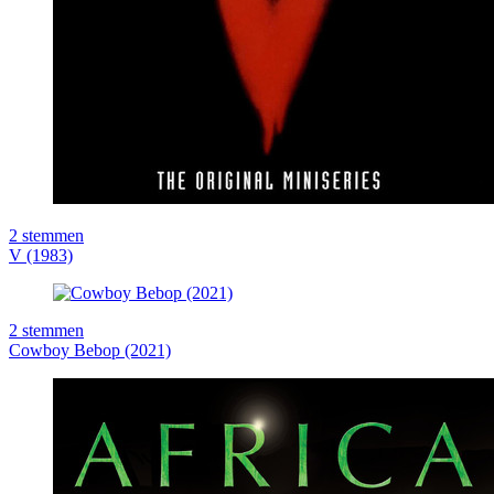
2
stemmen
V (1983)
2
stemmen
Cowboy Bebop (2021)