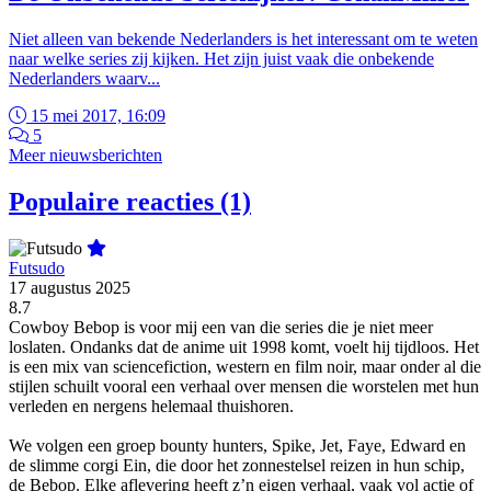
Niet alleen van bekende Nederlanders is het interessant om te weten
naar welke series zij kijken. Het zijn juist vaak die onbekende
Nederlanders waarv...
15 mei 2017, 16:09
5
Meer nieuwsberichten
Populaire reacties (1)
Futsudo
17 augustus 2025
8.7
Cowboy Bebop is voor mij een van die series die je niet meer
loslaten. Ondanks dat de anime uit 1998 komt, voelt hij tijdloos. Het
is een mix van sciencefiction, western en film noir, maar onder al die
stijlen schuilt vooral een verhaal over mensen die worstelen met hun
verleden en nergens helemaal thuishoren.
We volgen een groep bounty hunters, Spike, Jet, Faye, Edward en
de slimme corgi Ein, die door het zonnestelsel reizen in hun schip,
de Bebop. Elke aflevering heeft z’n eigen verhaal, vaak vol actie of