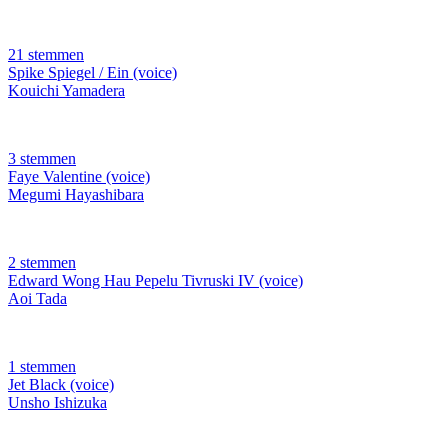
21 stemmen
Spike Spiegel / Ein (voice)
Kouichi Yamadera
3 stemmen
Faye Valentine (voice)
Megumi Hayashibara
2 stemmen
Edward Wong Hau Pepelu Tivruski IV (voice)
Aoi Tada
1 stemmen
Jet Black (voice)
Unsho Ishizuka