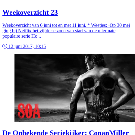
Weekoverzicht 23
Weekoverzicht van 6 juni tot en met 11 juni. * Weetjes: -Op 30 mei
ging bij Netflix het vijfde seizoen van start van de uitermate
populaire serie Ho...
12 juni 2017, 10:15
De Onbekende Seriekijker: ConanMiller