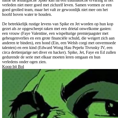
name de lethargische Spike kan na een traumatische ervaring in het
verleden niet meer goed met zichzelf leven. Samen vormen ze een
goed geolied team, maar het valt ze gewoonlijk niet mee om het
hoofd boven water te houden.
De betrekkelijk rustige levens van Spike en Jet worden op hun kop
gezet als ze opgescheept raken met een drietal onwelkome gasten:
een vrouw (Faye Valentine, een wispelturige premiejaagster met
geheugenverlies en een grote financiële schuld, die weigert zich aan
anderen te binden), een hond (Ein, een Welsh corgi met onvermoede
talenten) en een kind (Edward Wong Hau Pepelu Tivrusky IV, een
circa dertienjarige net diver en hacker). Spike, Jet, Faye en Ed zullen
gedurende de serie met elkaar moeten leren omgaan en hun
verledens onder ogen zien.
Koop bij Bol