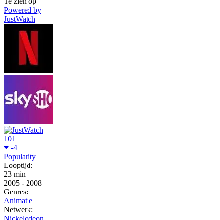
Te zien op
Powered by
JustWatch
101
-4
Popularity
Looptijd:
23 min
2005
-
2008
Genres:
Animatie
Netwerk:
Nickelodeon