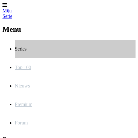
Mijn
Serie
Menu
Series
Top 100
Nieuws
Premium
Forum