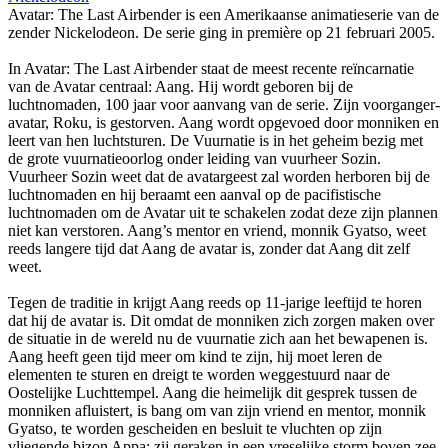
Avatar: The Last Airbender is een Amerikaanse animatieserie van de
zender Nickelodeon. De serie ging in première op 21 februari 2005.
In Avatar: The Last Airbender staat de meest recente reïncarnatie
van de Avatar centraal: Aang. Hij wordt geboren bij de
luchtnomaden, 100 jaar voor aanvang van de serie. Zijn voorganger-
avatar, Roku, is gestorven. Aang wordt opgevoed door monniken en
leert van hen luchtsturen. De Vuurnatie is in het geheim bezig met
de grote vuurnatieoorlog onder leiding van vuurheer Sozin.
Vuurheer Sozin weet dat de avatargeest zal worden herboren bij de
luchtnomaden en hij beraamt een aanval op de pacifistische
luchtnomaden om de Avatar uit te schakelen zodat deze zijn plannen
niet kan verstoren. Aang’s mentor en vriend, monnik Gyatso, weet
reeds langere tijd dat Aang de avatar is, zonder dat Aang dit zelf
weet.
Tegen de traditie in krijgt Aang reeds op 11-jarige leeftijd te horen
dat hij de avatar is. Dit omdat de monniken zich zorgen maken over
de situatie in de wereld nu de vuurnatie zich aan het bewapenen is.
Aang heeft geen tijd meer om kind te zijn, hij moet leren de
elementen te sturen en dreigt te worden weggestuurd naar de
Oostelijke Luchttempel. Aang die heimelijk dit gesprek tussen de
monniken afluistert, is bang om van zijn vriend en mentor, monnik
Gyatso, te worden gescheiden en besluit te vluchten op zijn
vliegende bizon Appa; zij geraken in een vreselijke storm boven zee,