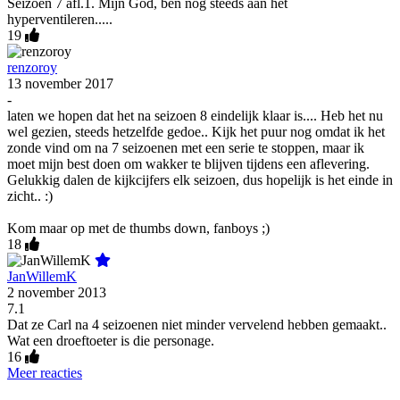
Seizoen 7 afl.1. Mijn God, ben nog steeds aan het
hyperventileren.....
19
renzoroy
13 november 2017
-
laten we hopen dat het na seizoen 8 eindelijk klaar is.... Heb het nu
wel gezien, steeds hetzelfde gedoe.. Kijk het puur nog omdat ik het
zonde vind om na 7 seizoenen met een serie te stoppen, maar ik
moet mijn best doen om wakker te blijven tijdens een aflevering.
Gelukkig dalen de kijkcijfers elk seizoen, dus hopelijk is het einde in
zicht.. :)
Kom maar op met de thumbs down, fanboys ;)
18
JanWillemK
2 november 2013
7.1
Dat ze Carl na 4 seizoenen niet minder vervelend hebben gemaakt..
Wat een droeftoeter is die personage.
16
Meer reacties