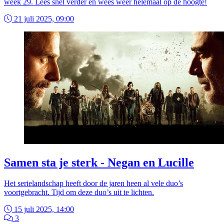
week 29. Lees snel verder en wees weer helemaal op de hoogte!
21 juli 2025, 09:00
Samen sta je sterk - Negan en Lucille
Het serielandschap heeft door de jaren heen al vele duo’s
voortgebracht. Tijd om deze duo’s uit te lichten.
15 juli 2025, 14:00
3