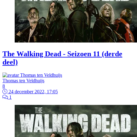
The Walking Dead - Seizoen 11 (derde
deel)
Thomas ten Veldhuijs
8
24 december 2022, 17:05
1