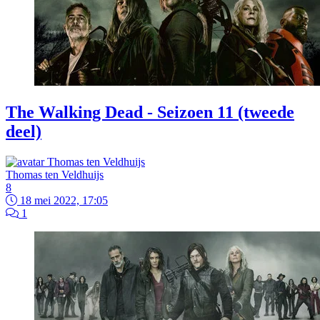
The Walking Dead - Seizoen 11 (tweede
deel)
Thomas ten Veldhuijs
8
18 mei 2022, 17:05
1