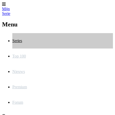
Mijn
Serie
Menu
Series
Top 100
Nieuws
Premium
Forum