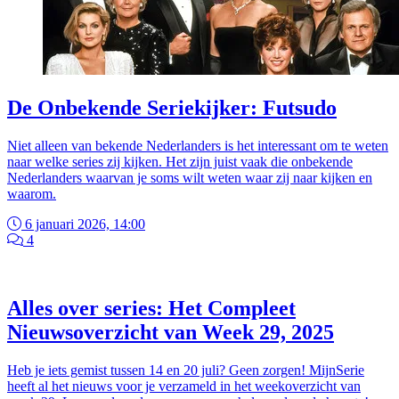
De Onbekende Seriekijker: Futsudo
Niet alleen van bekende Nederlanders is het interessant om te weten
naar welke series zij kijken. Het zijn juist vaak die onbekende
Nederlanders waarvan je soms wilt weten waar zij naar kijken en
waarom.
6 januari 2026, 14:00
4
Alles over series: Het Compleet
Nieuwsoverzicht van Week 29, 2025
Heb je iets gemist tussen 14 en 20 juli? Geen zorgen! MijnSerie
heeft al het nieuws voor je verzameld in het weekoverzicht van