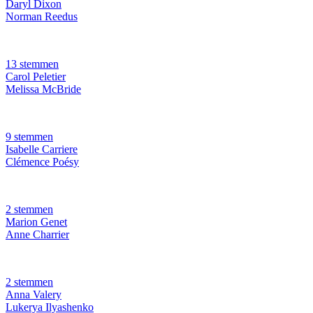
Daryl Dixon
Norman Reedus
13 stemmen
Carol Peletier
Melissa McBride
9 stemmen
Isabelle Carriere
Clémence Poésy
2 stemmen
Marion Genet
Anne Charrier
2 stemmen
Anna Valery
Lukerya Ilyashenko