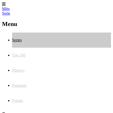
Mijn
Serie
Menu
Series
Top 100
Nieuws
Premium
Forum