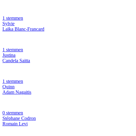
1 stemmen
Sylvie
Laïka Blanc-Francard
1 stemmen
Justina
Candela Saitta
1 stemmen
Quinn
Adam Nagaitis
0 stemmen
Stéphane Codron
Romain Levi