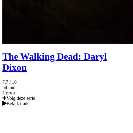
The Walking Dead: Daryl
Dixon
7.7
/ 10
54 min
Horror
Volg deze serie
Bekijk trailer