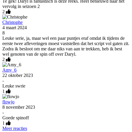
Te gek! Daryl is fantastisch is deze reeks. Heel benieuwd naar het
vervolg in seizoen 2
2
Christophe
4 maart 2024
8
Leuke serie, ja, maar wel een paar puntjes eraf omdat ik tijdens de
eerste twee afleveringen moest vaststellen dat het script vol gaten zit.
Zodra ik besloot om me daar niks van aan te trekken, heb ik best
wel genoten van de spin off over Daryl.
2
Amy_6
22 oktober 2023
-
Leuke swrie
1
flowjo
8 november 2023
-
Goede spinoff
1
Meer reacties