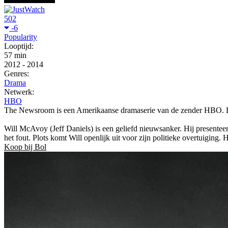
502
-6
Popularity
Looptijd:
57 min
2012
-
2014
Genres:
Drama
Netwerk:
HBO
The Newsroom is een Amerikaanse dramaserie van de zender HBO. De 
Will McAvoy (Jeff Daniels) is een geliefd nieuwsanker. Hij presentee
het fout. Plots komt Will openlijk uit voor zijn politieke overtuiging.
Koop bij Bol