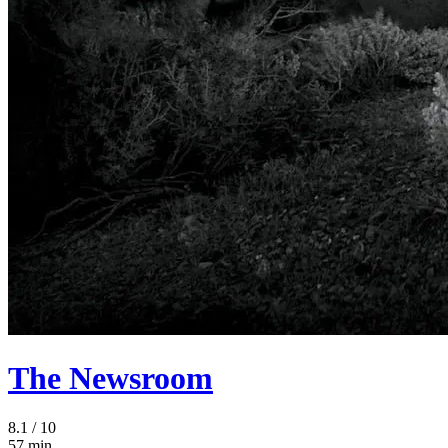
The Newsroom
8.1
/ 10
57 min