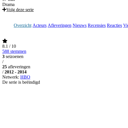
Drama
Volg deze serie
Overzicht
Acteurs
Afleveringen
Nieuws
Recensies
Reacties
Vi
8.1
/ 10
588 stemmen
3
seizoenen
/
25
afleveringen
/
2012 - 2014
Netwerk:
HBO
De serie is beëindigd