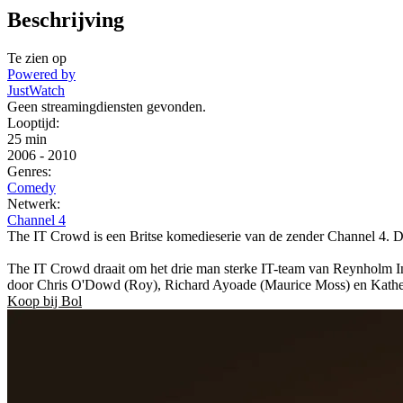
Beschrijving
Te zien op
Powered by
JustWatch
Geen streamingdiensten gevonden.
Looptijd:
25 min
2006
-
2010
Genres:
Comedy
Netwerk:
Channel 4
The IT Crowd is een Britse komedieserie van de zender Channel 4. De
The IT Crowd draait om het drie man sterke IT-team van Reynholm Indu
door Chris O'Dowd (Roy), Richard Ayoade (Maurice Moss) en Kather
Koop bij Bol