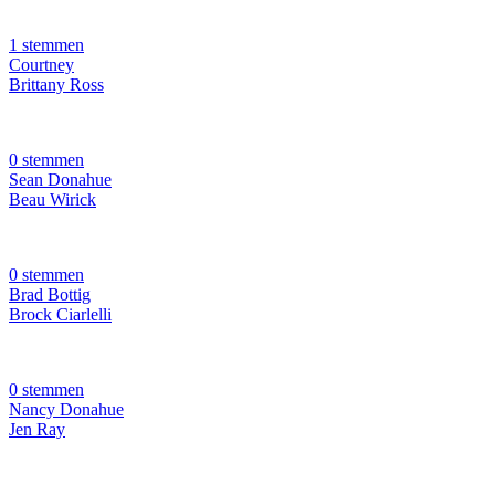
1 stemmen
Courtney
Brittany Ross
0 stemmen
Sean Donahue
Beau Wirick
0 stemmen
Brad Bottig
Brock Ciarlelli
0 stemmen
Nancy Donahue
Jen Ray