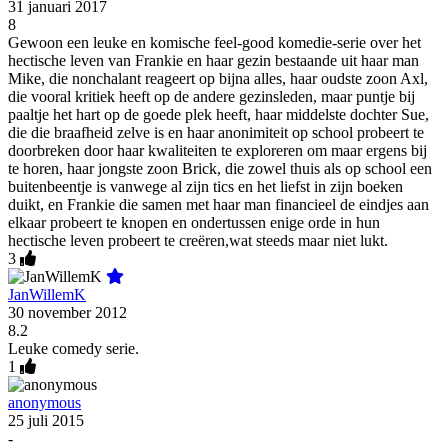
31 januari 2017
8
Gewoon een leuke en komische feel-good komedie-serie over het
hectische leven van Frankie en haar gezin bestaande uit haar man
Mike, die nonchalant reageert op bijna alles, haar oudste zoon Axl,
die vooral kritiek heeft op de andere gezinsleden, maar puntje bij
paaltje het hart op de goede plek heeft, haar middelste dochter Sue,
die die braafheid zelve is en haar anonimiteit op school probeert te
doorbreken door haar kwaliteiten te exploreren om maar ergens bij
te horen, haar jongste zoon Brick, die zowel thuis als op school een
buitenbeentje is vanwege al zijn tics en het liefst in zijn boeken
duikt, en Frankie die samen met haar man financieel de eindjes aan
elkaar probeert te knopen en ondertussen enige orde in hun
hectische leven probeert te creëren,wat steeds maar niet lukt.
3
JanWillemK
30 november 2012
8.2
Leuke comedy serie.
1
anonymous
25 juli 2015
-