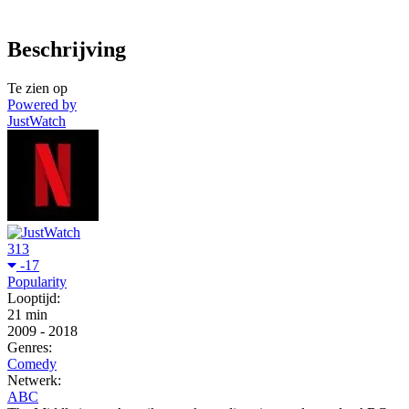
Beschrijving
Te zien op
Powered by
JustWatch
313
-17
Popularity
Looptijd:
21 min
2009
-
2018
Genres:
Comedy
Netwerk:
ABC