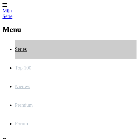
Mijn
Serie
Menu
Series
Top 100
Nieuws
Premium
Forum