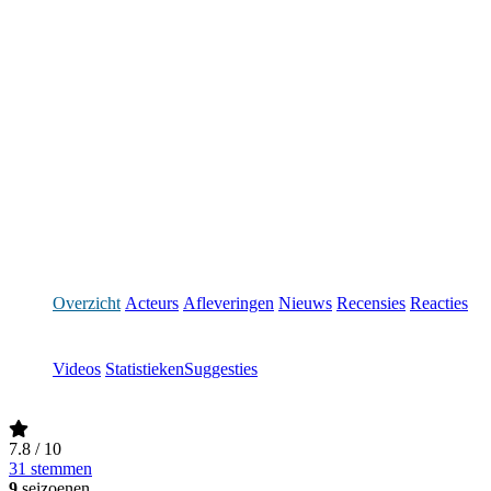
Overzicht
Acteurs
Afleveringen
Nieuws
Recensies
Reacties
Videos
Statistieken
Suggesties
7.8
/ 10
31 stemmen
9
seizoenen