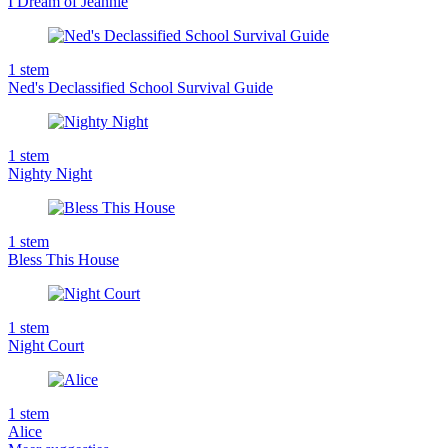
I Dream of Jeannie
1
stem
Ned's Declassified School Survival Guide
1
stem
Nighty Night
1
stem
Bless This House
1
stem
Night Court
1
stem
Alice