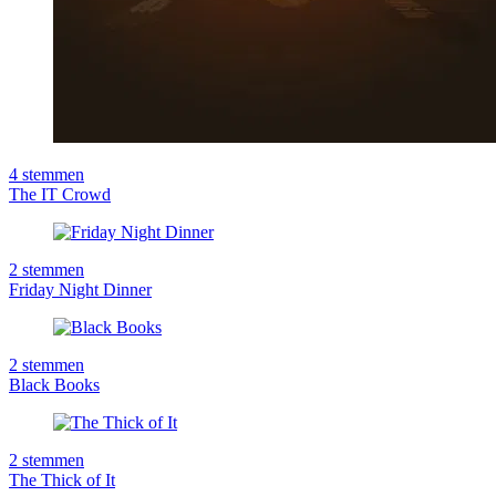
4
stemmen
The IT Crowd
2
stemmen
Friday Night Dinner
2
stemmen
Black Books
2
stemmen
The Thick of It