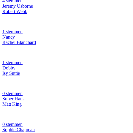
4 stemmen
Jeremy Usborne
Robert Webb
1 stemmen
Nancy
Rachel Blanchard
1 stemmen
Dobby
Isy Suttie
0 stemmen
Super Hans
Matt King
0 stemmen
Sophie Chapman