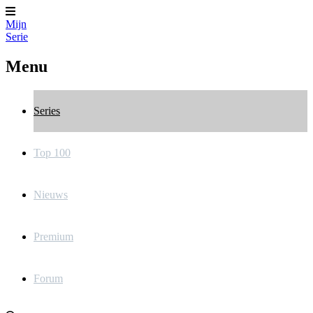
Mijn
Serie
Menu
Series
Top 100
Nieuws
Premium
Forum