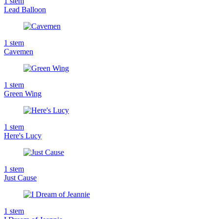
1
stem
Lead Balloon
1
stem
Cavemen
1
stem
Green Wing
1
stem
Here's Lucy
1
stem
Just Cause
1
stem