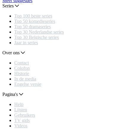
Meer suggesties
Series
Top 100 beste series
Top 50 komedieseries
Top 50 dramaseries
Top 30 Nederlandse series
Top 30 Belgische series
Jaar in series
Over ons
Contact
Colofon
Historie
In de media
Engelse versie
Pagina's
Help
Lijsten
Gebruikers
TV gids
Videos