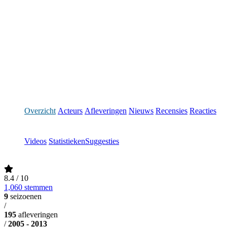
Overzicht
Acteurs
Afleveringen
Nieuws
Recensies
Reacties
Videos
Statistieken
Suggesties
8.4
/ 10
1,060 stemmen
9
seizoenen
/
195
afleveringen
/
2005 - 2013