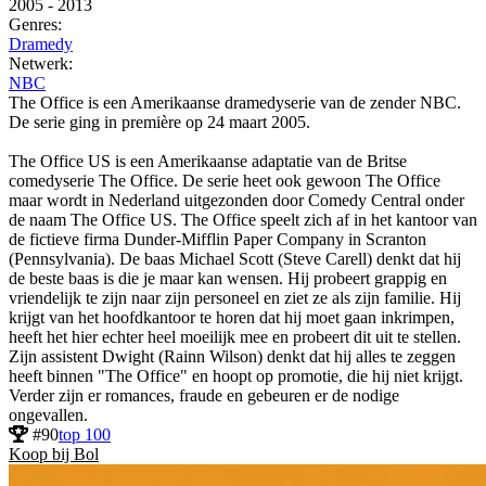
2005
-
2013
Genres:
Dramedy
Netwerk:
NBC
The Office is een Amerikaanse dramedyserie van de zender NBC.
De serie ging in première op 24 maart 2005.
The Office US is een Amerikaanse adaptatie van de Britse
comedyserie The Office. De serie heet ook gewoon The Office
maar wordt in Nederland uitgezonden door Comedy Central onder
de naam The Office US. The Office speelt zich af in het kantoor van
de fictieve firma Dunder-Mifflin Paper Company in Scranton
(Pennsylvania). De baas Michael Scott (Steve Carell) denkt dat hij
de beste baas is die je maar kan wensen. Hij probeert grappig en
vriendelijk te zijn naar zijn personeel en ziet ze als zijn familie. Hij
krijgt van het hoofdkantoor te horen dat hij moet gaan inkrimpen,
heeft het hier echter heel moeilijk mee en probeert dit uit te stellen.
Zijn assistent Dwight (Rainn Wilson) denkt dat hij alles te zeggen
heeft binnen "The Office" en hoopt op promotie, die hij niet krijgt.
Verder zijn er romances, fraude en gebeuren er de nodige
ongevallen.
#90
top 100
Koop bij Bol