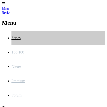
Mijn
Serie
Menu
Series
Top 100
Nieuws
Premium
Forum