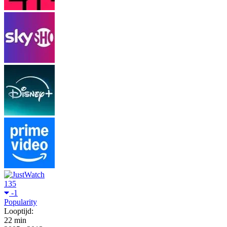
135
-1
Popularity
Looptijd:
22 min