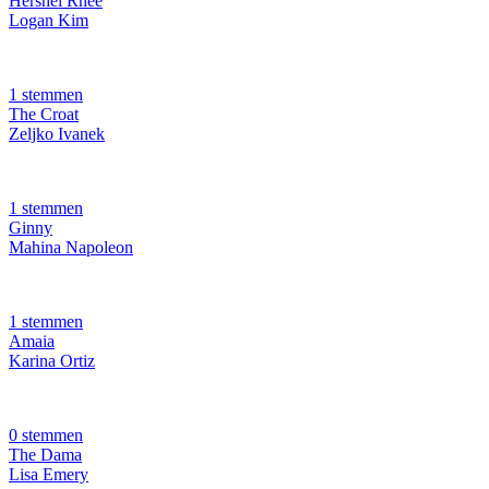
Hershel Rhee
Logan Kim
1 stemmen
The Croat
Zeljko Ivanek
1 stemmen
Ginny
Mahina Napoleon
1 stemmen
Amaia
Karina Ortiz
0 stemmen
The Dama
Lisa Emery