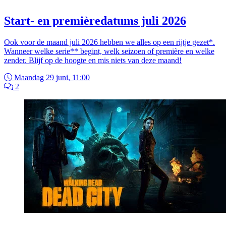
Start- en premièredatums juli 2026
Ook voor de maand juli 2026 hebben we alles op een rijtje gezet*.
Wanneer welke serie** begint, welk seizoen of première en welke
zender. Blijf op de hoogte en mis niets van deze maand!
Maandag 29 juni, 11:00
2