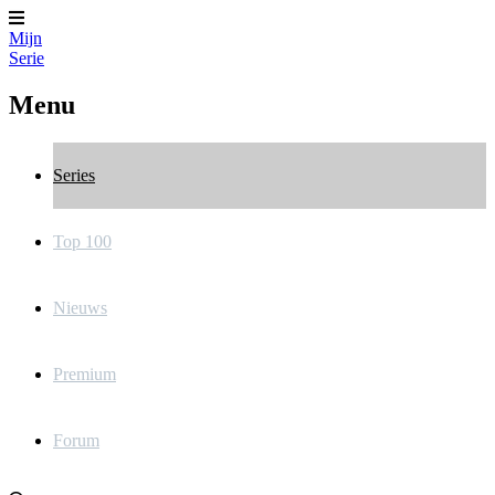
Mijn
Serie
Menu
Series
Top 100
Nieuws
Premium
Forum