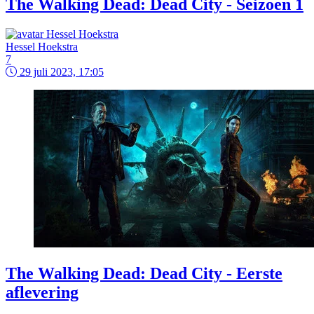
The Walking Dead: Dead City - Seizoen 1
Hessel Hoekstra
7
29 juli 2023, 17:05
The Walking Dead: Dead City - Eerste
aflevering