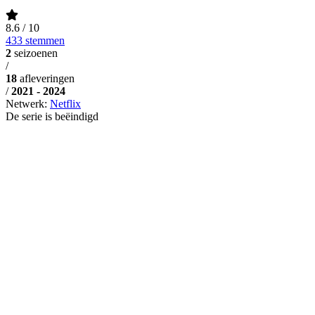
8.6
/ 10
433 stemmen
2
seizoenen
/
18
afleveringen
/
2021 - 2024
Netwerk:
Netflix
De serie is beëindigd