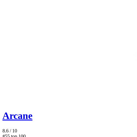
Arcane
8.6
/ 10
#55
top 100