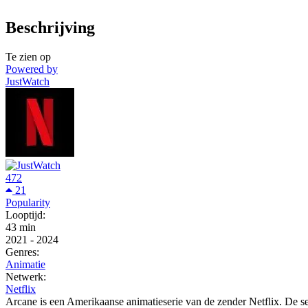
Beschrijving
Te zien op
Powered by
JustWatch
472
21
Popularity
Looptijd:
43 min
2021
-
2024
Genres:
Animatie
Netwerk:
Netflix
Arcane is een Amerikaanse animatieserie van de zender Netflix. De s