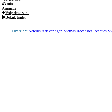
43 min
Animatie
Volg deze serie
Bekijk trailer
Overzicht
Acteurs
Afleveringen
Nieuws
Recensies
Reacties
Vi