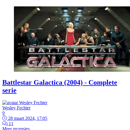
Battlestar Galactica (2004) - Complete
serie
Wesley Fechter
9
28 maart 2024, 17:05
11
Meer recensies