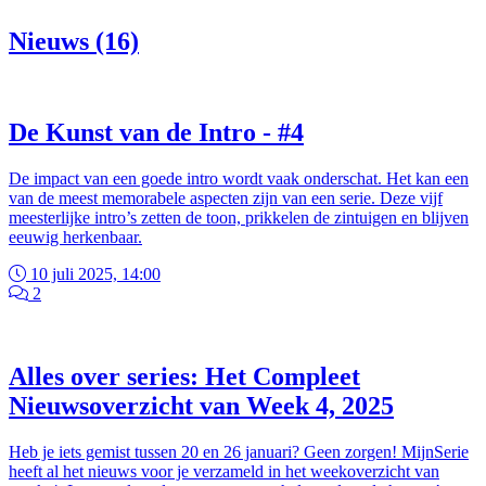
Nieuws (16)
De Kunst van de Intro - #4
De impact van een goede intro wordt vaak onderschat. Het kan een
van de meest memorabele aspecten zijn van een serie. Deze vijf
meesterlijke intro’s zetten de toon, prikkelen de zintuigen en blijven
eeuwig herkenbaar.
10 juli 2025, 14:00
2
Alles over series: Het Compleet
Nieuwsoverzicht van Week 4, 2025
Heb je iets gemist tussen 20 en 26 januari? Geen zorgen! MijnSerie
heeft al het nieuws voor je verzameld in het weekoverzicht van