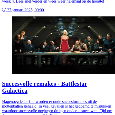
week 4. Lees snel verder en wees weer helemaal op de hoogte!
27 januari 2025, 09:00
Succesvolle remakes - Battlestar
Galactica
Nagenoeg ieder jaar worden er oude succesformules uit de
mottenballen gehaald. In veel gevallen is het gedoemd te mislukken
waardoor succesvolle pogingen dreigen onder te sneeuwen. Tijd om