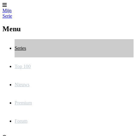
Mijn
Serie
Menu
Series
Top 100
Nieuws
Premium
Forum