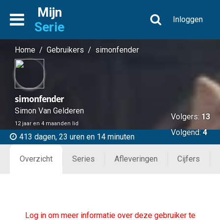
Mijn
Inloggen
Serie
Home
/
Gebruikers
/
simonfender
simonfender
Simon Van Gelderen
Volgers:
13
12 jaar en 4 maanden lid
Volgend:
4
413 dagen, 23 uren en 14 minuten
Overzicht
Series
Afleveringen
Cijfers
Log in om meer informatie over deze gebruiker te