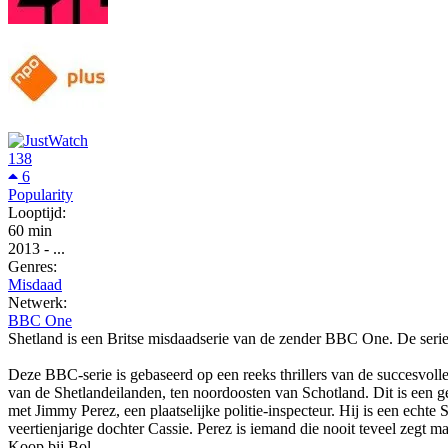
138
6
Popularity
Looptijd:
60 min
2013
-
...
Genres:
Misdaad
Netwerk:
BBC One
Shetland is een Britse misdaadserie van de zender BBC One. De serie
Deze BBC-serie is gebaseerd op een reeks thrillers van de succesvoll
van de Shetlandeilanden, ten noordoosten van Schotland. Dit is een g
met Jimmy Perez, een plaatselijke politie-inspecteur. Hij is een echt
veertienjarige dochter Cassie. Perez is iemand die nooit teveel zegt 
Koop bij Bol