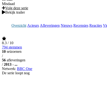
Misdaad
Volg deze serie
Bekijk trailer
Overzicht
Acteurs
Afleveringen
Nieuws
Recensies
Reacties
Vi
8.3
/ 10
794 stemmen
10
seizoenen
/
56
afleveringen
/
2013 - ...
Netwerk:
BBC One
De serie loopt nog