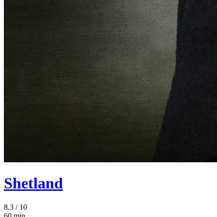
Shetland
8.3
/ 10
60 min