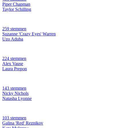
Piper Chapman
Taylor Schilling
259 stemmen
Suzanne 'Crazy Eyes' Warren
Uzo Aduba
224 stemmen
Alex Vause
Laura Prepon
143 stemmen
Nicky Nichols
Natasha Lyonne
103 stemmen
Galina 'Red' Reznikov