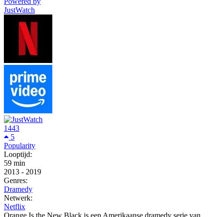
Powered by
JustWatch
1443
5
Popularity
Looptijd:
59 min
2013
-
2019
Genres:
Dramedy
Netwerk:
Netflix
Orange Is the New Black is een Amerikaanse dramedy serie van