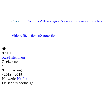
Overzicht
Acteurs
Afleveringen
Nieuws
Recensies
Reacties
Videos
Statistieken
Suggesties
8
/ 10
5,291 stemmen
7
seizoenen
/
91
afleveringen
/
2013 - 2019
Netwerk:
Netflix
De serie is beëindigd