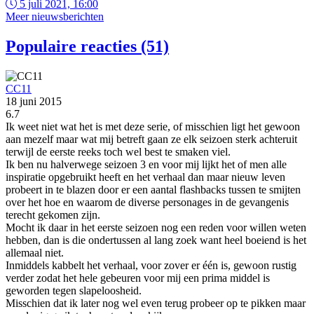
5 juli 2021, 16:00
Meer nieuwsberichten
Populaire reacties (51)
CC11
18 juni 2015
6.7
Ik weet niet wat het is met deze serie, of misschien ligt het gewoon
aan mezelf maar wat mij betreft gaan ze elk seizoen sterk achteruit
terwijl de eerste reeks toch wel best te smaken viel.
Ik ben nu halverwege seizoen 3 en voor mij lijkt het of men alle
inspiratie opgebruikt heeft en het verhaal dan maar nieuw leven
probeert in te blazen door er een aantal flashbacks tussen te smijten
over het hoe en waarom de diverse personages in de gevangenis
terecht gekomen zijn.
Mocht ik daar in het eerste seizoen nog een reden voor willen weten
hebben, dan is die ondertussen al lang zoek want heel boeiend is het
allemaal niet.
Inmiddels kabbelt het verhaal, voor zover er één is, gewoon rustig
verder zodat het hele gebeuren voor mij een prima middel is
geworden tegen slapeloosheid.
Misschien dat ik later nog wel even terug probeer op te pikken maar