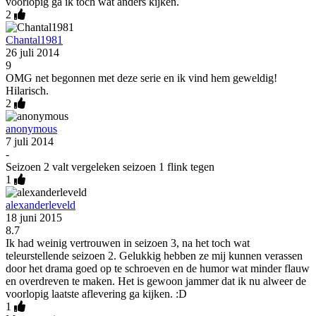
voorlopig ga ik toch wat anders kijken.
2
Chantal1981
26 juli 2014
9
OMG net begonnen met deze serie en ik vind hem geweldig!
Hilarisch.
2
anonymous
7 juli 2014
-
Seizoen 2 valt vergeleken seizoen 1 flink tegen
1
alexanderleveld
18 juni 2015
8.7
Ik had weinig vertrouwen in seizoen 3, na het toch wat
teleurstellende seizoen 2. Gelukkig hebben ze mij kunnen verassen
door het drama goed op te schroeven en de humor wat minder flauw
en overdreven te maken. Het is gewoon jammer dat ik nu alweer de
voorlopig laatste aflevering ga kijken. :D
1