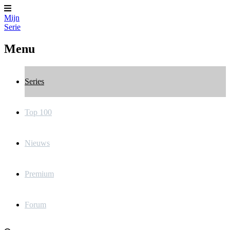
Mijn
Serie
Menu
Series
Top 100
Nieuws
Premium
Forum