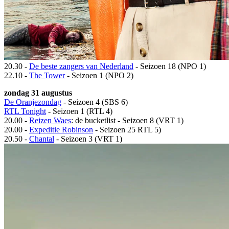
20.30 -
De beste zangers van Nederland
- Seizoen 18 (NPO 1)
22.10 -
The Tower
- Seizoen 1 (NPO 2)
zondag 31 augustus
De Oranjezondag
- Seizoen 4 (SBS 6)
RTL Tonight
- Seizoen 1 (RTL 4)
20.00 -
Reizen Waes
: de bucketlist - Seizoen 8 (VRT 1)
20.00 -
Expeditie Robinson
- Seizoen 25 RTL 5)
20.50 -
Chantal
- Seizoen 3 (VRT 1)