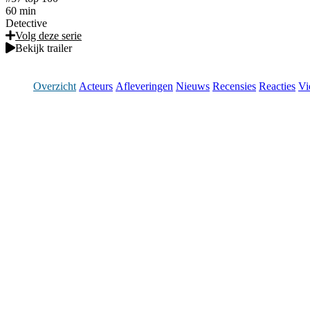
60 min
Detective
Volg deze serie
Bekijk trailer
Overzicht
Acteurs
Afleveringen
Nieuws
Recensies
Reacties
Vi