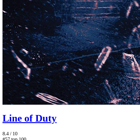
Line of Duty
8.4
/ 10
#57
top 100