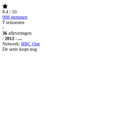
8.4
/ 10
908 stemmen
7
seizoenen
/
36
afleveringen
/
2012 - ...
Netwerk:
BBC One
De serie loopt nog