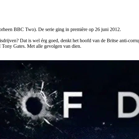
oorheen BBC Two). De serie ging in première op 26 juni 2012.
 misdrijven? Dat is wel érg goed, denkt het hoofd van de Britse anti-co
I Tony Gates. Met alle gevolgen van dien.