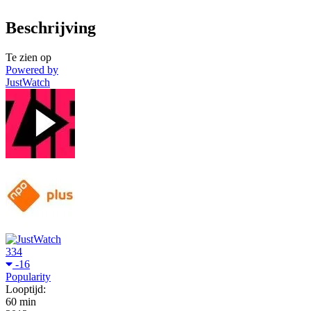
Beschrijving
Te zien op
Powered by
JustWatch
334
-16
Popularity
Looptijd:
60 min