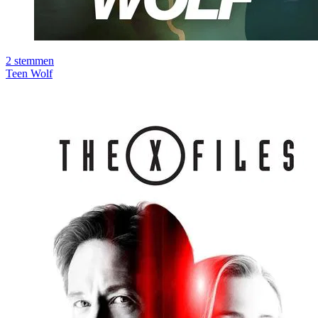
2
stemmen
Teen Wolf