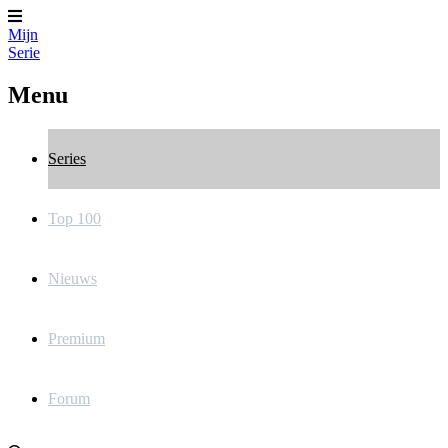
Mijn
Serie
Menu
Series
Top 100
Nieuws
Premium
Forum