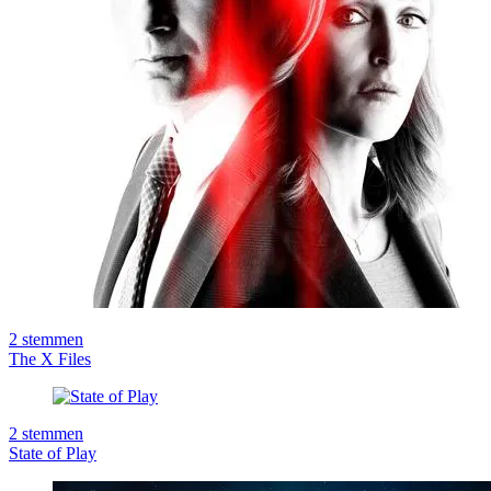
2
stemmen
The X Files
2
stemmen
State of Play