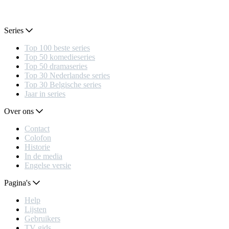
Series
Top 100 beste series
Top 50 komedieseries
Top 50 dramaseries
Top 30 Nederlandse series
Top 30 Belgische series
Jaar in series
Over ons
Contact
Colofon
Historie
In de media
Engelse versie
Pagina's
Help
Lijsten
Gebruikers
TV gids