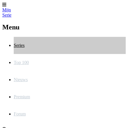
Mijn
Serie
Menu
Series
Top 100
Nieuws
Premium
Forum