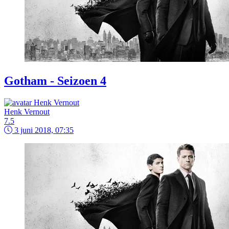
Gotham - Seizoen 4
Henk Vernout
7.5
3 juni 2018, 07:35