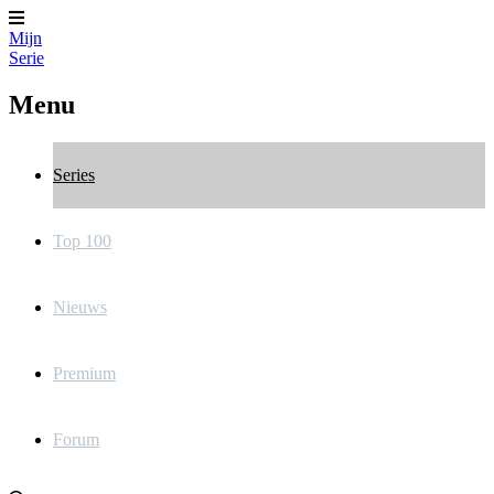
Mijn
Serie
Menu
Series
Top 100
Nieuws
Premium
Forum