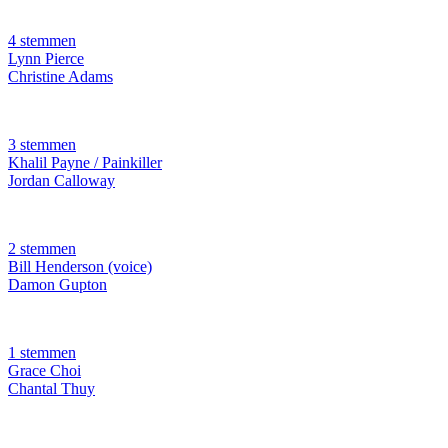
4 stemmen
Lynn Pierce
Christine Adams
3 stemmen
Khalil Payne / Painkiller
Jordan Calloway
2 stemmen
Bill Henderson (voice)
Damon Gupton
1 stemmen
Grace Choi
Chantal Thuy