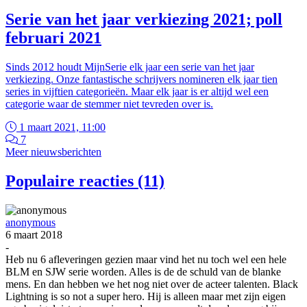
Serie van het jaar verkiezing 2021; poll
februari 2021
Sinds 2012 houdt MijnSerie elk jaar een serie van het jaar
verkiezing. Onze fantastische schrijvers nomineren elk jaar tien
series in vijftien categorieën. Maar elk jaar is er altijd wel een
categorie waar de stemmer niet tevreden over is.
1 maart 2021, 11:00
7
Meer nieuwsberichten
Populaire reacties (11)
anonymous
6 maart 2018
-
Heb nu 6 afleveringen gezien maar vind het nu toch wel een hele
BLM en SJW serie worden. Alles is de de schuld van de blanke
mens. En dan hebben we het nog niet over de acteer talenten. Black
Lightning is so not a super hero. Hij is alleen maar met zijn eigen