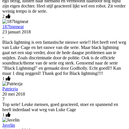
ego bezig, luistert naar niemand en vermoordt daardoor nog bijna
zijn eigen dochter. Heel stijf geacteerd lijkt wel een robot. Zit verder
weinig tempo is de serie.
2
187bigmeat
23 januari 2018
-
Black lightning is een fantastische nieuwe serie!! Het heeft veel weg
van Luke Cage en het rauwe van die serie. Maar black lightning
gaat net een stap verder, door de hede daagse problemen aan te
snijden. Zoals discriminatie door de politie. Ook is de officiele
soundtrack/theme van de serie erg sterk. Genoemd naar de serie
"Black LightningI" en gemaakt door Godholly. Echt goedI!! Kan
maar 1 ding zeggenI! Thank god for Black lightning!!!!
1
Patriezja
20 mei 2018
7
Top serie! Leuke mensen, goed geacteerd, stoer en spannend en
heeft inderdaad wat weg van Luke Cage
1
Javelin