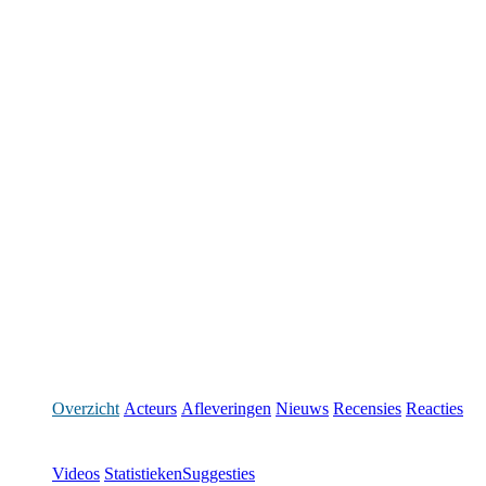
Overzicht
Acteurs
Afleveringen
Nieuws
Recensies
Reacties
Videos
Statistieken
Suggesties