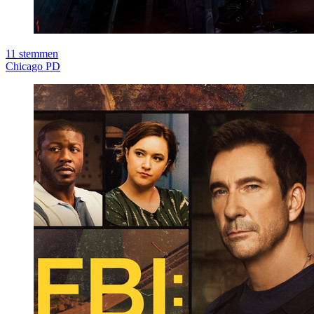
11
stemmen
Chicago PD