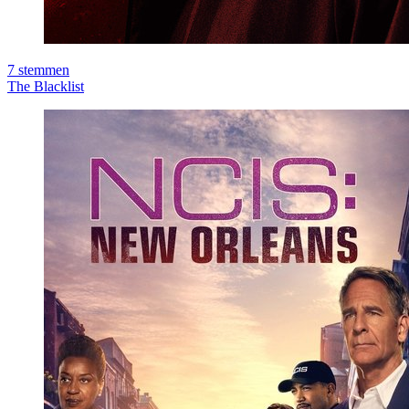
7
stemmen
The Blacklist