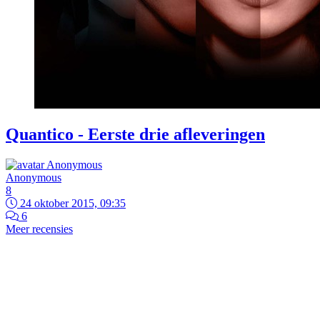
Quantico - Eerste drie afleveringen
Anonymous
8
24 oktober 2015, 09:35
6
Meer recensies