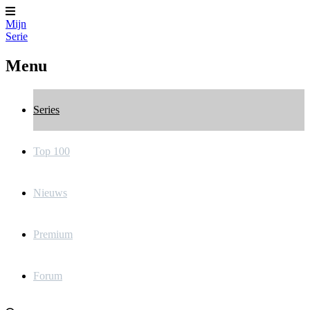
Mijn
Serie
Menu
Series
Top 100
Nieuws
Premium
Forum