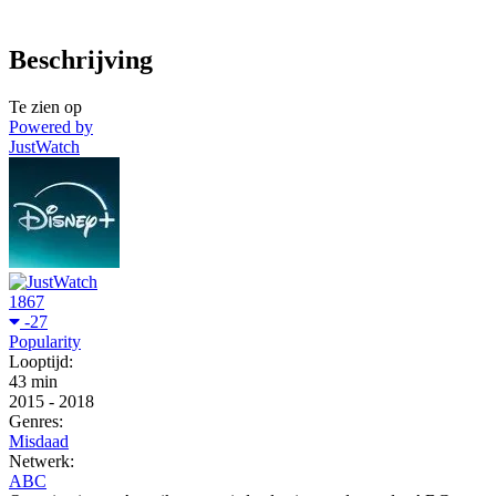
Beschrijving
Te zien op
Powered by
JustWatch
1867
-27
Popularity
Looptijd:
43 min
2015
-
2018
Genres:
Misdaad
Netwerk:
ABC