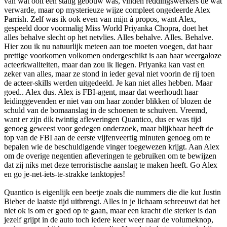
van wat ooit een statig gebouw was, vinden reddingswerkers de wat
verwarde, maar op mysterieuze wijze compleet ongedeerde Alex
Parrish. Zelf was ik ook even van mijn à propos, want Alex,
gespeeld door voormalig Miss World Priyanka Chopra, doet het
alles behalve slecht op het netvlies. Alles behalve. Alles. Behalve.
Hier zou ik nu natuurlijk meteen aan toe moeten voegen, dat haar
prettige voorkomen volkomen ondergeschikt is aan haar weergaloze
acteerkwaliteiten, maar dan zou ik liegen. Priyanka kan vast en
zeker van alles, maar ze stond in ieder geval niet voorin de rij toen
de acteer-skills werden uitgedeeld. Je kan niet alles hebben. Maar
goed.. Alex dus. Alex is FBI-agent, maar dat weerhoudt haar
leidinggevenden er niet van om haar zonder blikken of blozen de
schuld van de bomaanslag in de schoenen te schuiven. Vreemd,
want er zijn dik twintig afleveringen Quantico, dus er was tijd
genoeg geweest voor gedegen onderzoek, maar blijkbaar heeft de
top van de FBI aan de eerste vijfenveertig minuten genoeg om te
bepalen wie de beschuldigende vinger toegewezen krijgt. Aan Alex
om de overige negentien afleveringen te gebruiken om te bewijzen
dat zij niks met deze terroristische aanslag te maken heeft. Go Alex
en go je-net-iets-te-strakke tanktopjes!
Quantico is eigenlijk een beetje zoals die nummers die die kut Justin
Bieber de laatste tijd uitbrengt. Alles in je lichaam schreeuwt dat het
niet ok is om er goed op te gaan, maar een kracht die sterker is dan
jezelf grijpt in de auto toch iedere keer weer naar de volumeknop,