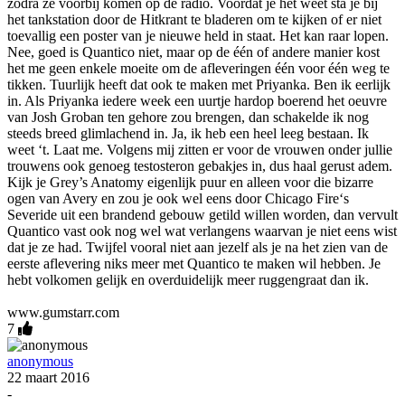
zodra ze voorbij komen op de radio. Voordat je het weet sta je bij
het tankstation door de Hitkrant te bladeren om te kijken of er niet
toevallig een poster van je nieuwe held in staat. Het kan raar lopen.
Nee, goed is Quantico niet, maar op de één of andere manier kost
het me geen enkele moeite om de afleveringen één voor één weg te
tikken. Tuurlijk heeft dat ook te maken met Priyanka. Ben ik eerlijk
in. Als Priyanka iedere week een uurtje hardop boerend het oeuvre
van Josh Groban ten gehore zou brengen, dan schakelde ik nog
steeds breed glimlachend in. Ja, ik heb een heel leeg bestaan. Ik
weet ‘t. Laat me. Volgens mij zitten er voor de vrouwen onder jullie
trouwens ook genoeg testosteron gebakjes in, dus haal gerust adem.
Kijk je Grey’s Anatomy eigenlijk puur en alleen voor die bizarre
ogen van Avery en zou je ook wel eens door Chicago Fire‘s
Severide uit een brandend gebouw getild willen worden, dan vervult
Quantico vast ook nog wel wat verlangens waarvan je niet eens wist
dat je ze had. Twijfel vooral niet aan jezelf als je na het zien van de
eerste aflevering niks meer met Quantico te maken wil hebben. Je
hebt volkomen gelijk en overduidelijk meer ruggengraat dan ik.
www.gumstarr.com
7
anonymous
22 maart 2016
-