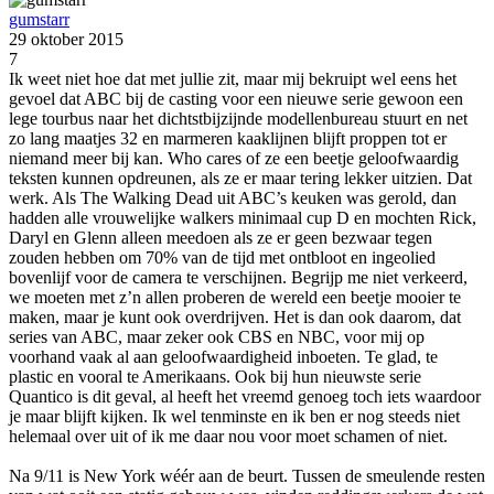
gumstarr
29 oktober 2015
7
Ik weet niet hoe dat met jullie zit, maar mij bekruipt wel eens het
gevoel dat ABC bij de casting voor een nieuwe serie gewoon een
lege tourbus naar het dichtstbijzijnde modellenbureau stuurt en net
zo lang maatjes 32 en marmeren kaaklijnen blijft proppen tot er
niemand meer bij kan. Who cares of ze een beetje geloofwaardig
teksten kunnen opdreunen, als ze er maar tering lekker uitzien. Dat
werk. Als The Walking Dead uit ABC’s keuken was gerold, dan
hadden alle vrouwelijke walkers minimaal cup D en mochten Rick,
Daryl en Glenn alleen meedoen als ze er geen bezwaar tegen
zouden hebben om 70% van de tijd met ontbloot en ingeolied
bovenlijf voor de camera te verschijnen. Begrijp me niet verkeerd,
we moeten met z’n allen proberen de wereld een beetje mooier te
maken, maar je kunt ook overdrijven. Het is dan ook daarom, dat
series van ABC, maar zeker ook CBS en NBC, voor mij op
voorhand vaak al aan geloofwaardigheid inboeten. Te glad, te
plastic en vooral te Amerikaans. Ook bij hun nieuwste serie
Quantico is dit geval, al heeft het vreemd genoeg toch iets waardoor
je maar blijft kijken. Ik wel tenminste en ik ben er nog steeds niet
helemaal over uit of ik me daar nou voor moet schamen of niet.
Na 9/11 is New York wéér aan de beurt. Tussen de smeulende resten