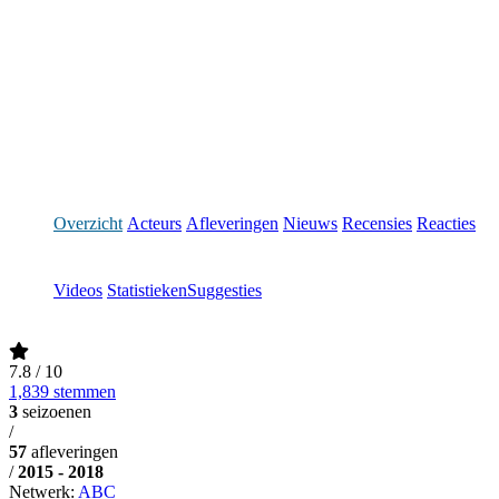
Overzicht
Acteurs
Afleveringen
Nieuws
Recensies
Reacties
Videos
Statistieken
Suggesties
7.8
/ 10
1,839 stemmen
3
seizoenen
/
57
afleveringen
/
2015 - 2018
Netwerk:
ABC