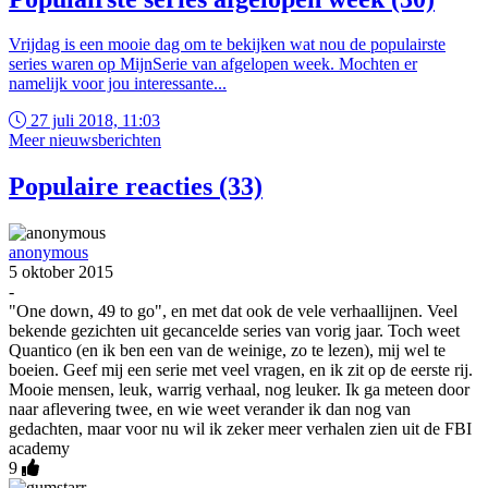
Vrijdag is een mooie dag om te bekijken wat nou de populairste
series waren op MijnSerie van afgelopen week. Mochten er
namelijk voor jou interessante...
27 juli 2018, 11:03
Meer nieuwsberichten
Populaire reacties (33)
anonymous
5 oktober 2015
-
"One down, 49 to go", en met dat ook de vele verhaallijnen. Veel
bekende gezichten uit gecancelde series van vorig jaar. Toch weet
Quantico (en ik ben een van de weinige, zo te lezen), mij wel te
boeien. Geef mij een serie met veel vragen, en ik zit op de eerste rij.
Mooie mensen, leuk, warrig verhaal, nog leuker. Ik ga meteen door
naar aflevering twee, en wie weet verander ik dan nog van
gedachten, maar voor nu wil ik zeker meer verhalen zien uit de FBI
academy
9