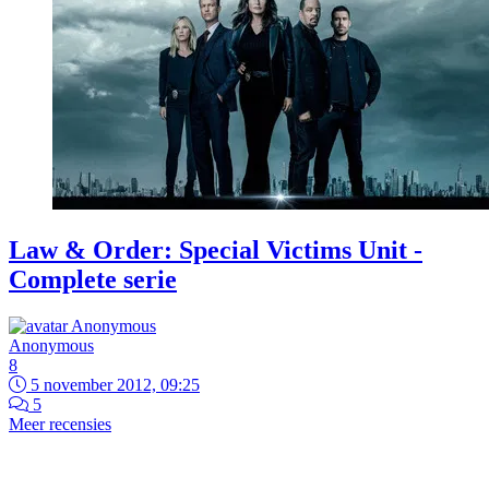
Law & Order: Special Victims Unit -
Complete serie
Anonymous
8
5 november 2012, 09:25
5
Meer recensies