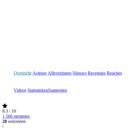
Overzicht
Acteurs
Afleveringen
Nieuws
Recensies
Reacties
Videos
Statistieken
Suggesties
8.3
/ 10
1,566 stemmen
28
seizoenen
/