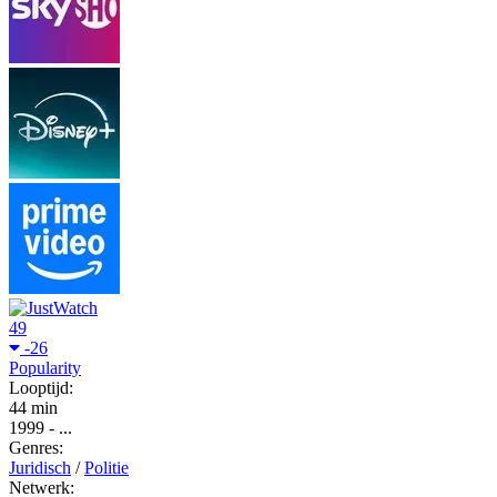
49
-26
Popularity
Looptijd:
44 min
1999
-
...
Genres:
Juridisch
/
Politie
Netwerk: