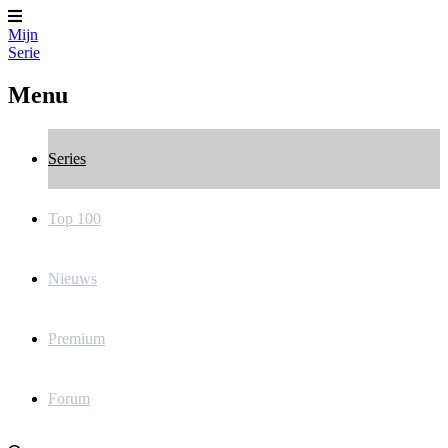
Mijn
Serie
Menu
Series
Top 100
Nieuws
Premium
Forum