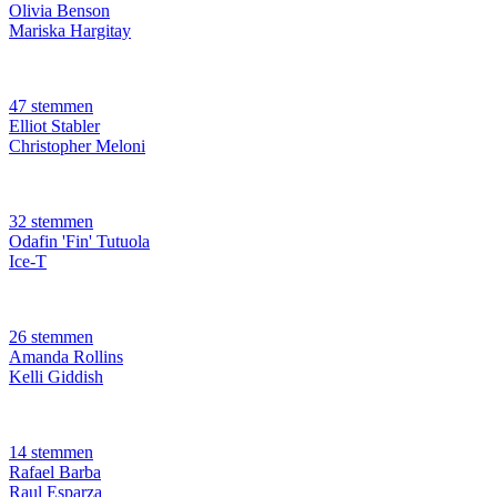
Olivia Benson
Mariska Hargitay
47 stemmen
Elliot Stabler
Christopher Meloni
32 stemmen
Odafin 'Fin' Tutuola
Ice-T
26 stemmen
Amanda Rollins
Kelli Giddish
14 stemmen
Rafael Barba
Raul Esparza