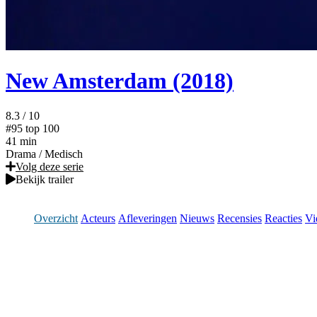
New Amsterdam (2018)
8.3
/ 10
#95
top 100
41 min
Drama
/
Medisch
Volg deze serie
Bekijk trailer
Overzicht
Acteurs
Afleveringen
Nieuws
Recensies
Reacties
Vi