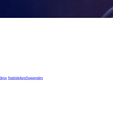
deos
Statistieken
Suggesties