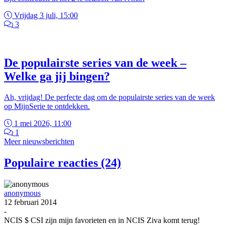
Vrijdag 3 juli, 15:00
3
De populairste series van de week –
Welke ga jij bingen?
Ah, vrijdag! De perfecte dag om de populairste series van de week
op MijnSerie te ontdekken.
1 mei 2026, 11:00
1
Meer nieuwsberichten
Populaire reacties (24)
anonymous
12 februari 2014
-
NCIS $ CSI zijn mijn favorieten en in NCIS Ziva komt terug!