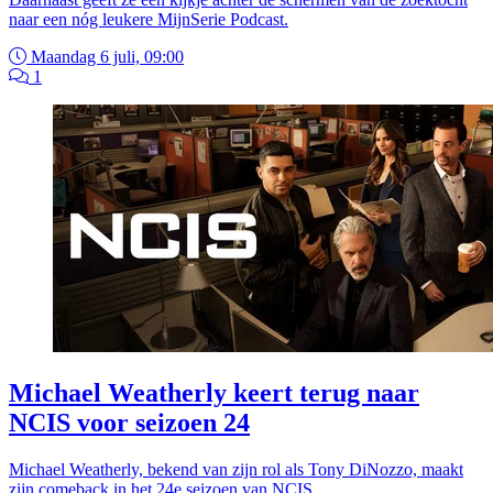
naar een nóg leukere MijnSerie Podcast.
Maandag 6 juli, 09:00
1
Michael Weatherly keert terug naar
NCIS voor seizoen 24
Michael Weatherly, bekend van zijn rol als Tony DiNozzo, maakt
zijn comeback in het 24e seizoen van NCIS.