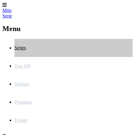
Mijn
Serie
Menu
Series
Top 100
Nieuws
Premium
Forum