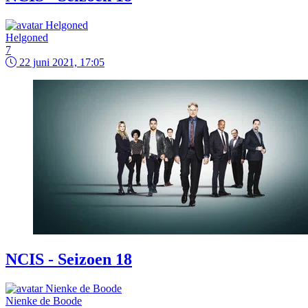
Helgoned
7
22 juni 2021, 17:05
NCIS - Seizoen 18
Nienke de Boode