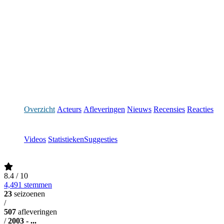
Overzicht
Acteurs
Afleveringen
Nieuws
Recensies
Reacties
Videos
Statistieken
Suggesties
8.4
/ 10
4,491 stemmen
23
seizoenen
/
507
afleveringen
/
2003 - ...