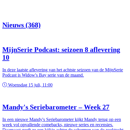
Nieuws (368)
MijnSerie Podcast: seizoen 8 aflevering
10
In deze laatste aflevering van het achtste seizoen van de MijnSerie
Podcast is Widow's Bay serie van de maand.
Woensdag 15 juli, 11:00
Mandy's Seriebarometer – Week 27
In een nieuwe Mandy's Seriebarometer kijkt Mandy terug op een
week vol opvallende comebacks, nieuwe series en recensies.
Daarnaast geeft ze een kijkje achter de schermen van de zoektocht