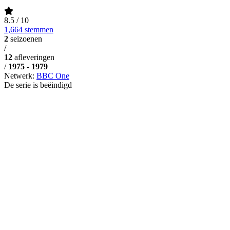
8.5
/ 10
1,664 stemmen
2
seizoenen
/
12
afleveringen
/
1975 - 1979
Netwerk:
BBC One
De serie is beëindigd