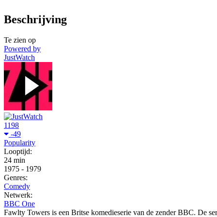
Beschrijving
Te zien op
Powered by
JustWatch
1198
-49
Popularity
Looptijd:
24 min
1975
-
1979
Genres:
Comedy
Netwerk:
BBC One
Fawlty Towers is een Britse komedieserie van de zender BBC. De ser