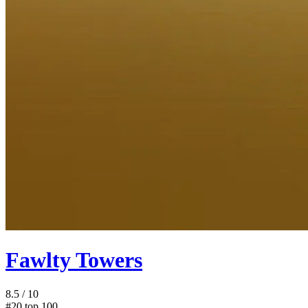
Fawlty Towers
8.5
/ 10
#20
top 100