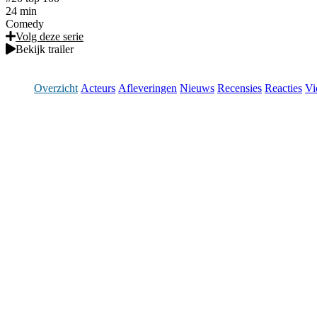
24 min
Comedy
Volg deze serie
Bekijk trailer
Overzicht
Acteurs
Afleveringen
Nieuws
Recensies
Reacties
Vi