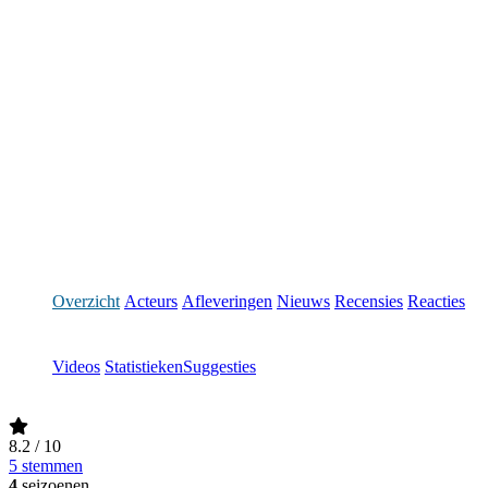
Overzicht
Acteurs
Afleveringen
Nieuws
Recensies
Reacties
Videos
Statistieken
Suggesties
8.2
/ 10
5 stemmen
4
seizoenen