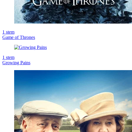
1
stem
Game of Thrones
1
stem
Growing Pains