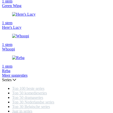
1
stem
Green Wing
1
stem
Here's Lucy
1
stem
Whoopi
1
stem
Reba
Meer suggesties
Series
Top 100 beste series
Top 50 komedieseries
Top 50 dramaseries
Top 30 Nederlandse series
Top 30 Belgische series
Jaar in series