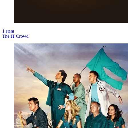
1
stem
The IT Crowd