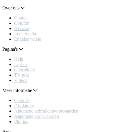
Over ons
Contact
Colofon
Historie
In de media
Engelse versie
Pagina's
Help
Lijsten
Gebruikers
TV gids
Videos
Meer informatie
Cookies
Disclaimer
Algemene gebruikersvoorwaarden
Algemene voorwaarden
Plugins
Apps