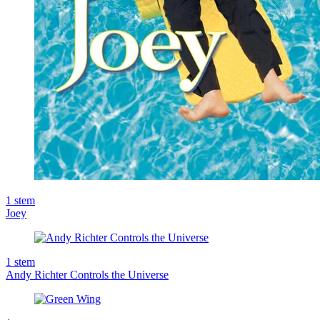
1
stem
Joey
1
stem
Andy Richter Controls the Universe