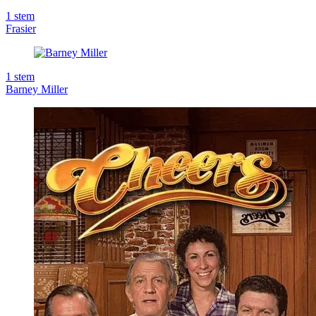
1
stem
Frasier
1
stem
Barney Miller