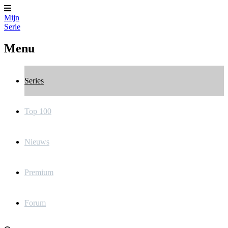
Mijn
Serie
Menu
Series
Top 100
Nieuws
Premium
Forum