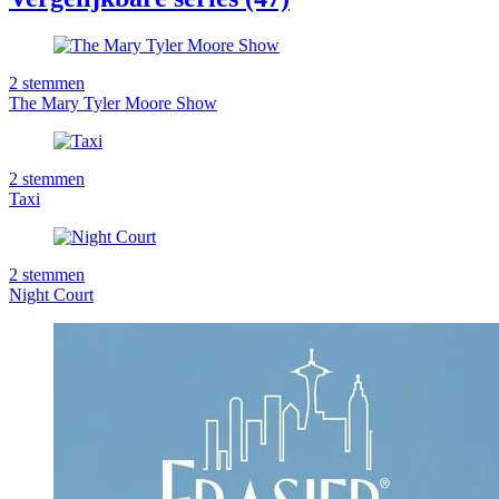
2
stemmen
The Mary Tyler Moore Show
2
stemmen
Taxi
2
stemmen
Night Court