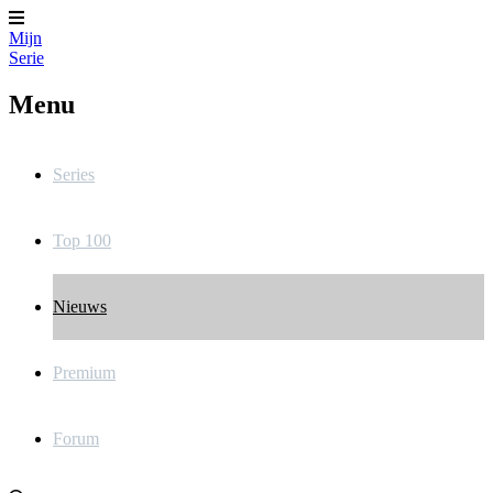
Mijn
Serie
Menu
Series
Top 100
Nieuws
Premium
Forum