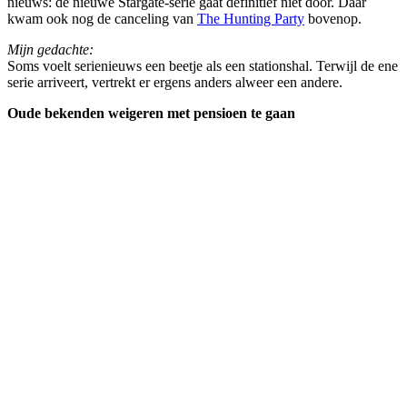
nieuws: de nieuwe Stargate-serie gaat definitief niet door. Daar
kwam ook nog de canceling van
The Hunting Party
bovenop.
Mijn gedachte:
Soms voelt serienieuws een beetje als een stationshal. Terwijl de ene
serie arriveert, vertrekt er ergens anders alweer een andere.
Oude bekenden weigeren met pensioen te gaan