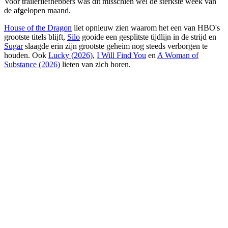
Voor trailerliefhebbers was dit misschien wel de sterkste week van
de afgelopen maand.
House of the Dragon
liet opnieuw zien waarom het een van HBO's
grootste titels blijft,
Silo
gooide een gesplitste tijdlijn in de strijd en
Sugar
slaagde erin zijn grootste geheim nog steeds verborgen te
houden. Ook
Lucky (2026)
,
I Will Find You
en
A Woman of
Substance (2026)
lieten van zich horen.