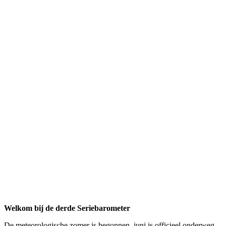
Welkom bij de derde Seriebarometer
De meteorologische zomer is begonnen, juni is officieel onderweg