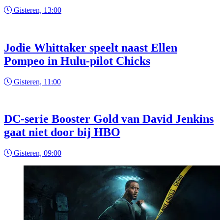
Gisteren, 13:00
Jodie Whittaker speelt naast Ellen
Pompeo in Hulu-pilot Chicks
Gisteren, 11:00
DC-serie Booster Gold van David Jenkins
gaat niet door bij HBO
Gisteren, 09:00