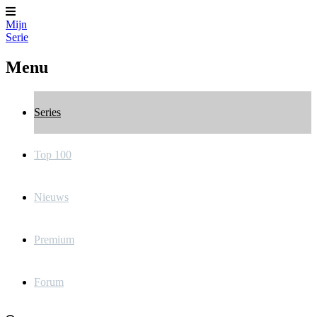
Mijn
Serie
Menu
Series
Top 100
Nieuws
Premium
Forum