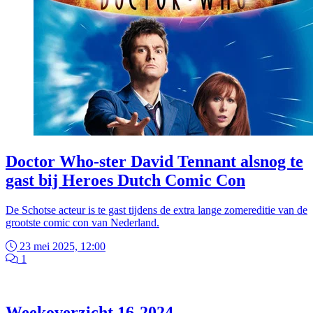
Doctor Who-ster David Tennant alsnog te
gast bij Heroes Dutch Comic Con
De Schotse acteur is te gast tijdens de extra lange zomereditie van de
grootste comic con van Nederland.
23 mei 2025, 12:00
1
Weekoverzicht 16-2024