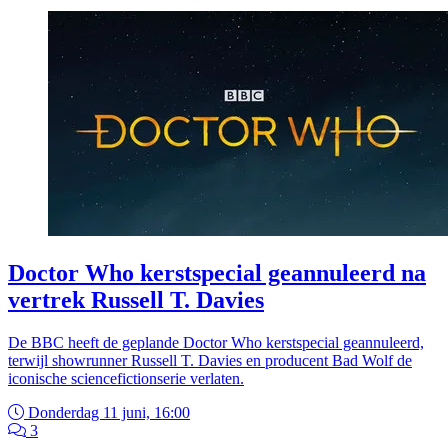
Doctor Who kerstspecial geannuleerd na
vertrek Russell T. Davies
De BBC heeft de geplande Doctor Who kerstspecial geannuleerd,
terwijl showrunner Russell T. Davies en producent Bad Wolf de
iconische sciencefictionserie verlaten.
Donderdag 11 juni, 16:00
3