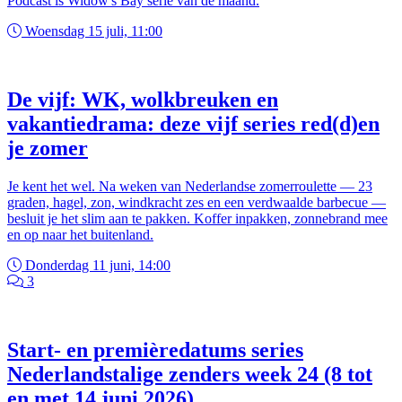
Podcast is Widow's Bay serie van de maand.
Woensdag 15 juli, 11:00
De vijf: WK, wolkbreuken en
vakantiedrama: deze vijf series red(d)en
je zomer
Je kent het wel. Na weken van Nederlandse zomerroulette — 23
graden, hagel, zon, windkracht zes en een verdwaalde barbecue —
besluit je het slim aan te pakken. Koffer inpakken, zonnebrand mee
en op naar het buitenland.
Donderdag 11 juni, 14:00
3
Start- en premièredatums series
Nederlandstalige zenders week 24 (8 tot
en met 14 juni 2026)