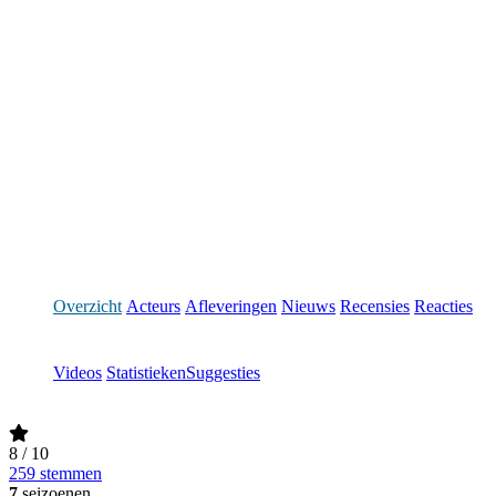
Overzicht
Acteurs
Afleveringen
Nieuws
Recensies
Reacties
Videos
Statistieken
Suggesties
8
/ 10
259 stemmen
7
seizoenen