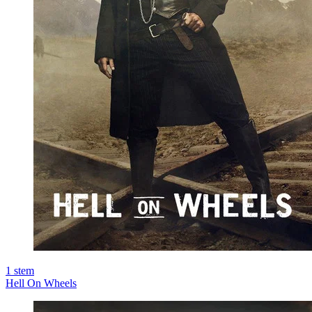
1
stem
Hell On Wheels