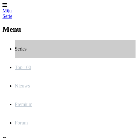
Mijn
Serie
Menu
Series
Top 100
Nieuws
Premium
Forum