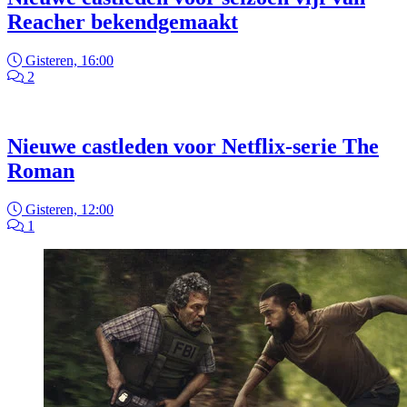
Reacher bekendgemaakt
Gisteren, 16:00
2
Nieuwe castleden voor Netflix-serie The
Roman
Gisteren, 12:00
1