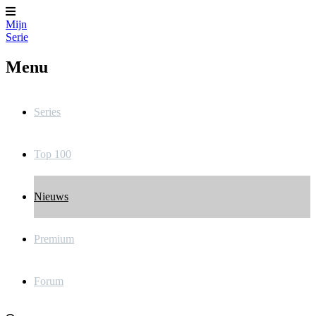
Mijn
Serie
Menu
Series
Top 100
Nieuws
Premium
Forum