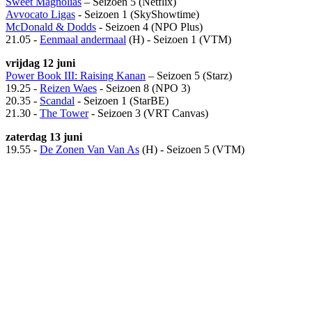
Sweet Magnolias
– Seizoen 5 (Netflix)
Avvocato Ligas
- Seizoen 1 (SkyShowtime)
McDonald & Dodds
- Seizoen 4 (NPO Plus)
21.05 -
Eenmaal andermaal
(H) - Seizoen 1 (VTM)
vrijdag 12 juni
Power Book III: Raising Kanan
– Seizoen 5 (Starz)
19.25 -
Reizen Waes
- Seizoen 8 (NPO 3)
20.35 -
Scandal
- Seizoen 1 (StarBE)
21.30 -
The Tower
- Seizoen 3 (VRT Canvas)
zaterdag 13 juni
19.55 -
De Zonen Van Van As
(H) - Seizoen 5 (VTM)