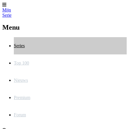
Mijn
Serie
Menu
Series
Top 100
Nieuws
Premium
Forum