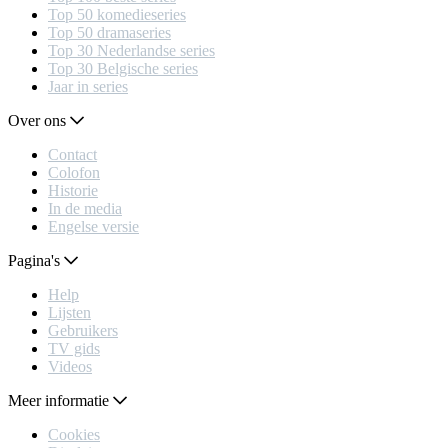
Top 50 komedieseries
Top 50 dramaseries
Top 30 Nederlandse series
Top 30 Belgische series
Jaar in series
Over ons
Contact
Colofon
Historie
In de media
Engelse versie
Pagina's
Help
Lijsten
Gebruikers
TV gids
Videos
Meer informatie
Cookies