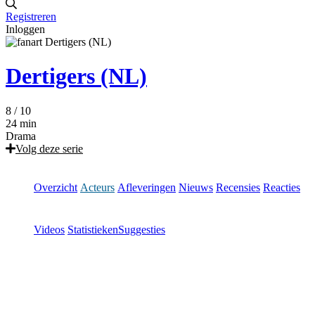
Registreren
Inloggen
Dertigers (NL)
8
/ 10
24 min
Drama
Volg deze serie
Overzicht
Acteurs
Afleveringen
Nieuws
Recensies
Reacties
Videos
Statistieken
Suggesties