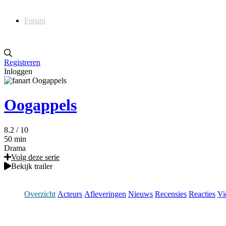
Forum
Registreren
Inloggen
Oogappels
8.2
/ 10
50 min
Drama
Volg deze serie
Bekijk trailer
Overzicht
Acteurs
Afleveringen
Nieuws
Recensies
Reacties
Vi