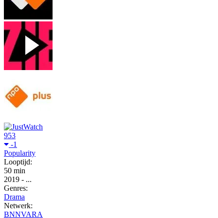
953
-1
Popularity
Looptijd:
50 min
2019
-
...
Genres:
Drama
Netwerk:
BNNVARA