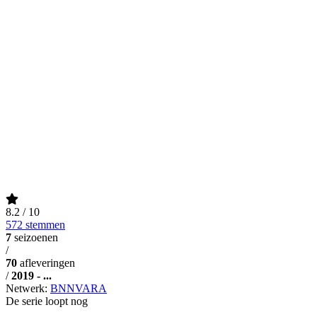
8.2
/ 10
572 stemmen
7
seizoenen
/
70
afleveringen
/
2019 - ...
Netwerk:
BNNVARA
De serie loopt nog