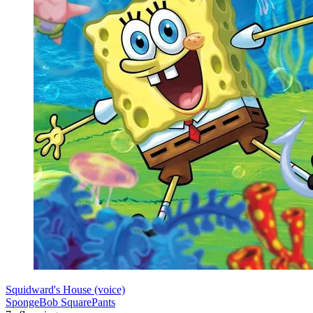
Squidward's House (voice)
SpongeBob SquarePants