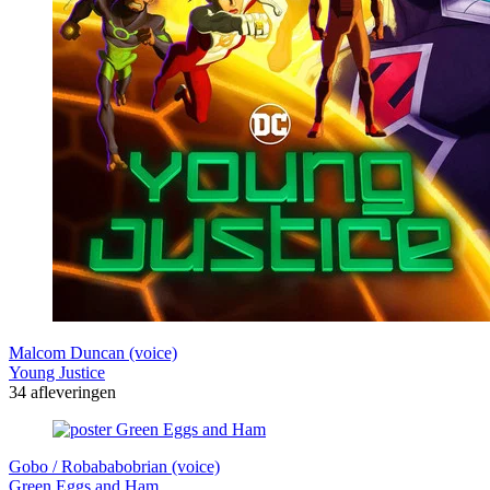
Malcom Duncan (voice)
Young Justice
34 afleveringen
Gobo / Robababobrian (voice)
Green Eggs and Ham