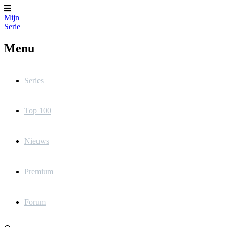
Mijn
Serie
Menu
Series
Top 100
Nieuws
Premium
Forum