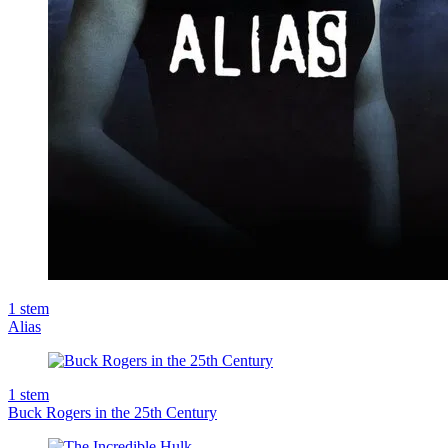
1
stem
Alias
1
stem
Buck Rogers in the 25th Century