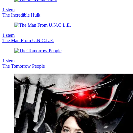
1
stem
The Incredible Hulk
1
stem
The Man From U.N.C.L.E.
1
stem
The Tomorrow People