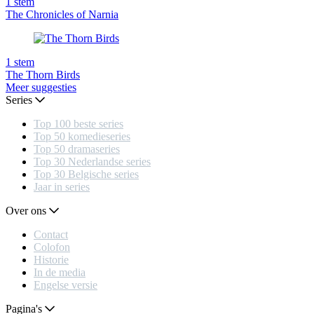
1
stem
The Chronicles of Narnia
1
stem
The Thorn Birds
Meer suggesties
Series
Top 100 beste series
Top 50 komedieseries
Top 50 dramaseries
Top 30 Nederlandse series
Top 30 Belgische series
Jaar in series
Over ons
Contact
Colofon
Historie
In de media
Engelse versie
Pagina's