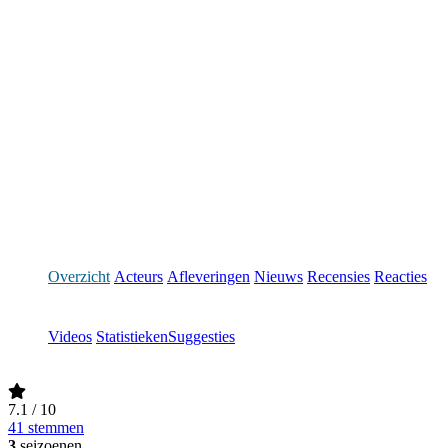
Overzicht
Acteurs
Afleveringen
Nieuws
Recensies
Reacties
Videos
Statistieken
Suggesties
7.1
/ 10
41 stemmen
3
seizoenen