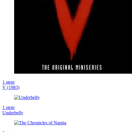
1
stem
V (1983)
1
stem
Underbelly