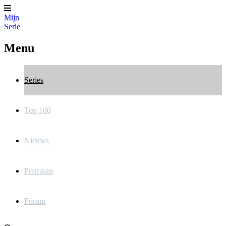
Mijn
Serie
Menu
Series
Top 100
Nieuws
Premium
Forum