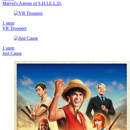
Marvel's Agents of S.H.I.E.L.D.
1
stem
VR Troopers
1
stem
Just Cause