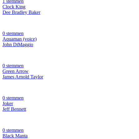
1 stemmen
Clock King
Dee Bradley Baker
0 stemmen
Aquaman (voice)
John DiMaggio
0 stemmen
Green Arrow
James Arnold Taylor
0 stemmen
Joker
Jeff Bennett
0 stemmen
Black Manta