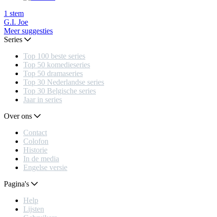
1
stem
G.I. Joe
Meer suggesties
Series
Top 100 beste series
Top 50 komedieseries
Top 50 dramaseries
Top 30 Nederlandse series
Top 30 Belgische series
Jaar in series
Over ons
Contact
Colofon
Historie
In de media
Engelse versie
Pagina's
Help
Lijsten