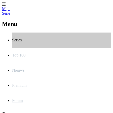
Mijn
Serie
Menu
Series
Top 100
Nieuws
Premium
Forum