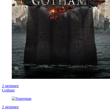
2
stemmen
Gotham
2
stemmen