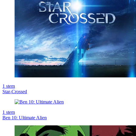
1
stem
Star-Crossed
1
stem
Ben 10: Ultimate Alien