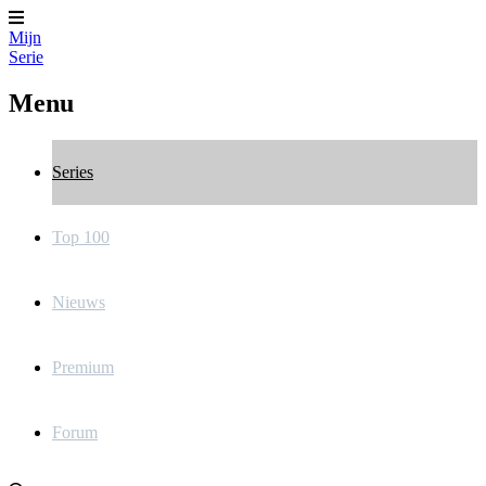
Mijn
Serie
Menu
Series
Top 100
Nieuws
Premium
Forum