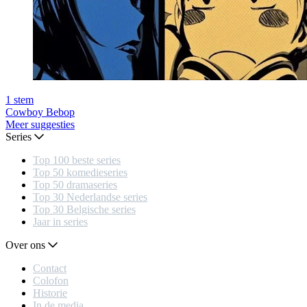
1
stem
Cowboy Bebop
Meer suggesties
Series
Top 100 beste series
Top 50 komedieseries
Top 50 dramaseries
Top 30 Nederlandse series
Top 30 Belgische series
Jaar in series
Over ons
Contact
Colofon
Historie
In de media