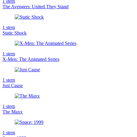
1
stem
The Avengers: United They Stand
1
stem
Static Shock
1
stem
X-Men: The Animated Series
1
stem
Just Cause
1
stem
The Maxx
1
stem