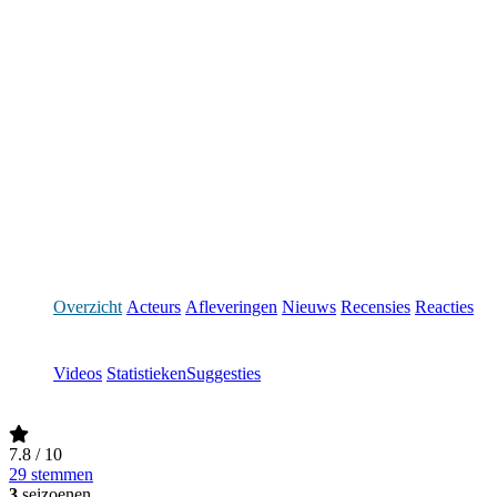
Overzicht
Acteurs
Afleveringen
Nieuws
Recensies
Reacties
Videos
Statistieken
Suggesties
7.8
/ 10
29 stemmen
3
seizoenen